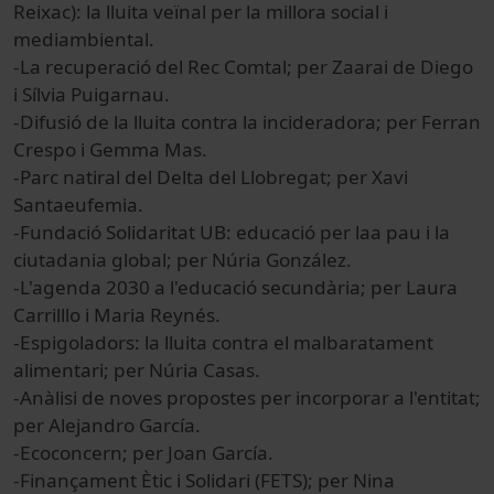
Reixac): la lluita veïnal per la millora social i
mediambiental.
-La recuperació del Rec Comtal; per Zaarai de Diego
i Sílvia Puigarnau.
-Difusió de la lluita contra la incideradora; per Ferran
Crespo i Gemma Mas.
-Parc natiral del Delta del Llobregat; per Xavi
Santaeufemia.
-Fundació Solidaritat UB: educació per laa pau i la
ciutadania global; per Núria González.
-L'agenda 2030 a l'educació secundària; per Laura
Carrilllo i Maria Reynés.
-Espigoladors: la lluita contra el malbaratament
alimentari; per Núria Casas.
-Anàlisi de noves propostes per incorporar a l'entitat;
per Alejandro García.
-Ecoconcern; per Joan García.
-Finançament Ètic i Solidari (FETS); per Nina