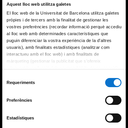
Aquest lloc web utilitza galetes
El lloc web de la Universitat de Barcelona utilitza galetes
pròpies i de tercers amb la finalitat de gestionar les
vostres preferències (recordar informació perquè accediu
al lloc web amb determinades característiques que
puguin diferenciar la vostra experiència de la d’altres
usuaris), amb finalitats estadístiques (analitzar com
interactueu amb el lloc web) i amb finalitats de
màrqueting (gestionar la publicitat que s’ofereix
adequant-la en funció dels vostres hàbits de navegació).
Per obtenir més informació sobre les galetes podeu
Selecció
consultar la
Política de galetes del lloc web de la
Requeriments
de
Universitat de Barcelona
.
consentiment
Preferències
Estadístiques