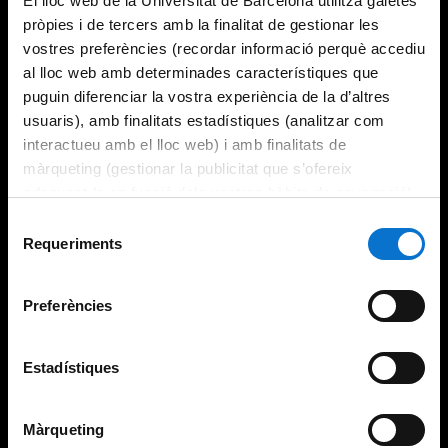
El lloc web de la Universitat de Barcelona utilitza galetes
pròpies i de tercers amb la finalitat de gestionar les
vostres preferències (recordar informació perquè accediu
al lloc web amb determinades característiques que
puguin diferenciar la vostra experiència de la d’altres
usuaris), amb finalitats estadístiques (analitzar com
interactueu amb el lloc web) i amb finalitats de
màrqueting (gestionar la publicitat que s’ofereix
adequant-la en funció dels vostres hàbits de navegació).
Per obtenir més informació sobre les galetes podeu
Selecció
consultar la
Política de galetes del lloc web de la
Requeriments
de
Universitat de Barcelona
.
consentiment
Preferències
Estadístiques
Màrqueting