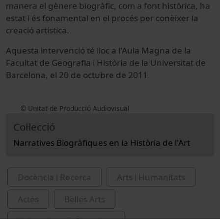
manera el gènere biogràfic, com a font històrica, ha
estat i és fonamental en el procés per conèixer la
creació artística.
Aquesta intervenció té lloc a l'Aula Magna de la
Facultat de Geografia i Història de la Universitat de
Barcelona, el 20 de octubre de 2011.
© Unitat de Producció Audiovisual
Col·lecció
Narratives Biogràfiques en la Història de l'Art
Docència i Recerca
Arts i Humanitats
Actes
Belles Arts