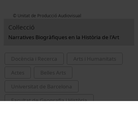
© Unitat de Producció Audiovisual
Col·lecció
Narratives Biogràfiques en la Història de l'Art
Docència i Recerca
Arts i Humanitats
Actes
Belles Arts
Universitat de Barcelona
Facultat de Geografia i Història
Giorgio Vasari - 1511-1574. Vite de' più
eccellenti pittori - scultori et architettori
Cervera Fernández, Isabel, 1959-