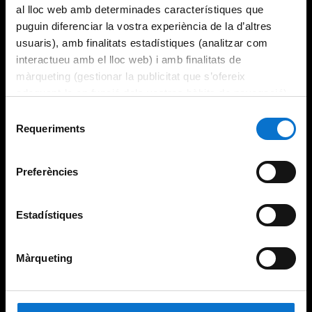
al lloc web amb determinades característiques que
puguin diferenciar la vostra experiència de la d’altres
usuaris), amb finalitats estadístiques (analitzar com
interactueu amb el lloc web) i amb finalitats de
màrqueting (gestionar la publicitat que s’ofereix
adequant-la en funció dels vostres hàbits de navegació).
Per obtenir més informació sobre les galetes podeu
Selecció
consultar la
Política de galetes del lloc web de la
Requeriments
de
Universitat de Barcelona
.
consentiment
Preferències
Estadístiques
Màrqueting