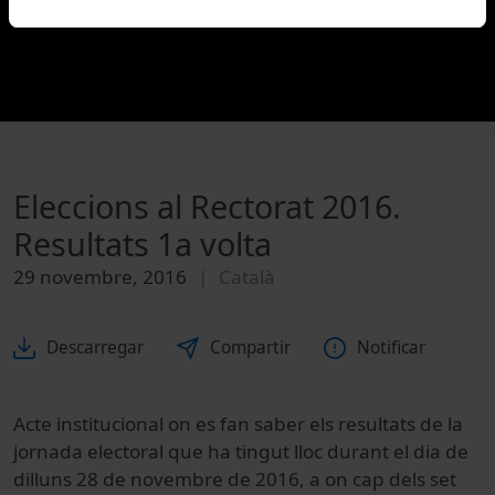
Eleccions al Rectorat 2016.
Resultats 1a volta
29 novembre, 2016
Català
Descarregar
Compartir
Notificar
Acte institucional on es fan saber els resultats de la
jornada electoral que ha tingut lloc durant el dia de
dilluns 28 de novembre de 2016, a on cap dels set