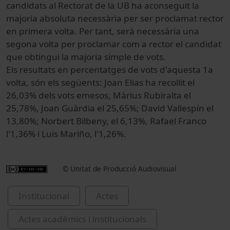
candidats al Rectorat de la UB ha aconseguit la
majoria absoluta necessària per ser proclamat rector
en primera volta. Per tant, serà necessària una
segona volta per proclamar com a rector el candidat
que obtingui la majoria simple de vots.
Els resultats en percentatges de vots d'aquesta 1a
volta, són els següents: Joan Elias ha recollit el
26,03% dels vots emesos, Màrius Rubiralta el
25,78%, Joan Guàrdia el 25,65%; David Vallespín el
13,80%; Norbert Bilbeny, el 6,13%, Rafael Franco
l'1,36% i Luis Mariño, l'1,26%.
© Unitat de Producció Audiovisual
Institucional
Actes
Actes acadèmics i institucionals