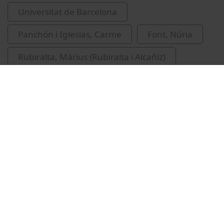
Universitat de Barcelona
Panchón i Iglesias, Carme
Font, Núria
Rubiralta, Màrius (Rubiralta i Alcañiz)
eleccions
Vídeos relacionats