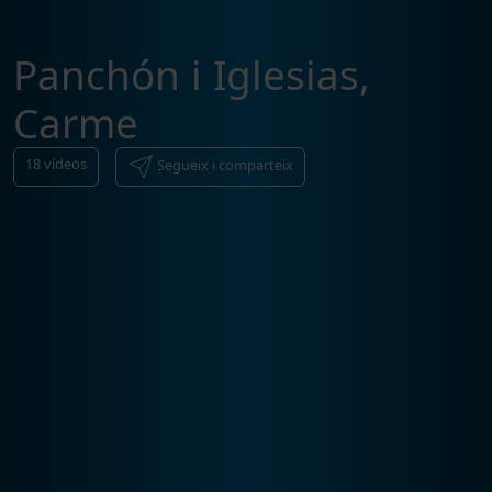
Panchón i Iglesias,
Carme
18
vídeos
Segueix i comparteix