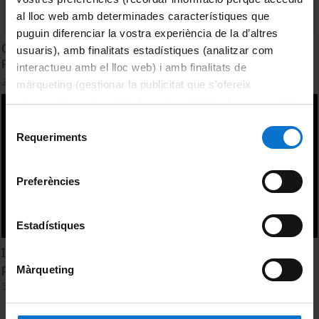
al lloc web amb determinades característiques que
puguin diferenciar la vostra experiència de la d’altres
Congreso Internacional e Interuniversitario contra la
usuaris), amb finalitats estadístiques (analitzar com
Pobreza Infantil en el Mundo
interactueu amb el lloc web) i amb finalitats de
23 febrer, 2016
màrqueting (gestionar la publicitat que s’ofereix
adequant-la en funció dels vostres hàbits de navegació).
Per obtenir més informació sobre les galetes podeu
Selecció
consultar la
Política de galetes del lloc web de la
Requeriments
de
Universitat de Barcelona
.
consentiment
Preferències
Estadístiques
Inauguración del Congreso Internacional contra la
pobreza infantil
Màrqueting
5 febrer, 2016