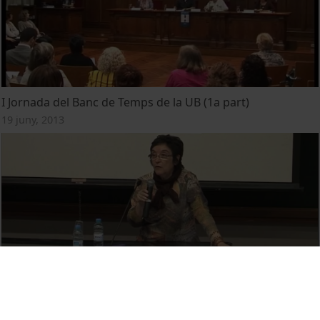
I Jornada del Banc de Temps de la UB (1a part)
19 juny, 2013
Jornada treball col·laboratiu com estratègia de gestió del
coneixement: Presentació