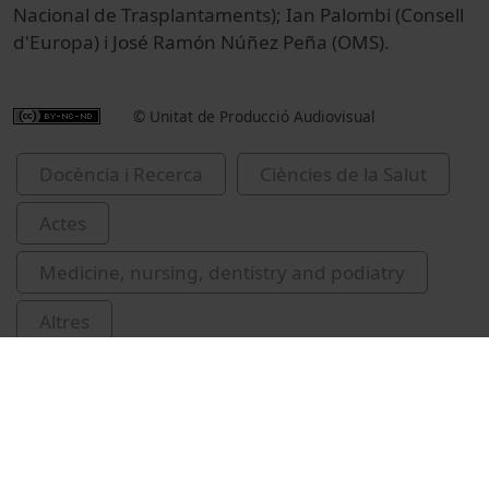
Nacional de Trasplantaments); Ian Palombi (Consell
d'Europa) i José Ramón Núñez Peña (OMS).
© Unitat de Producció Audiovisual
Docència i Recerca
Ciències de la Salut
Actes
Medicine, nursing, dentistry and podiatry
Altres
Facultat de Medicina i Ciències de la Salut
Manyalich, Martí
Cardellach, Francesc
McGeehan, Richard
congressos