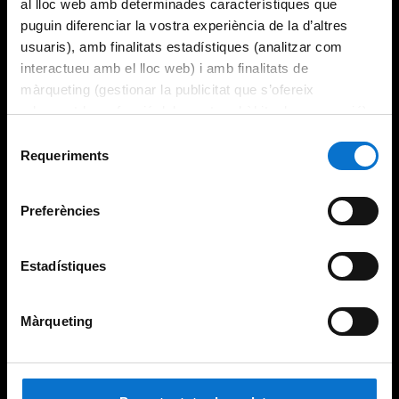
al lloc web amb determinades característiques que
puguin diferenciar la vostra experiència de la d’altres
usuaris), amb finalitats estadístiques (analitzar com
interactueu amb el lloc web) i amb finalitats de
màrqueting (gestionar la publicitat que s’ofereix
adequant-la en funció dels vostres hàbits de navegació).
Per obtenir més informació sobre les galetes podeu
Selecció
consultar la
Política de galetes del lloc web de la
Requeriments
de
Universitat de Barcelona
.
consentiment
Preferències
Estadístiques
Màrqueting