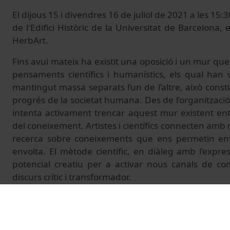
El dijous 15 i divendres 16 de juliol de 2021 a les 15:3
de l'Edifici Històric de la Universitat de Barcelona, 
HerbArt.
Fins avui mateix ha existit una oposició i un mur que s
pensaments científics i humanístics, els qual han 
mantingut massa separats l’un de l’altre, això cons
progrés de la societat humana. Des de l’organitzaci
intenta activament trencar aquest mur existent en
del coneixement. Artistes i científics connecten amb n
recerca sobre coneixements que ens permetin e
envolta. El mètode científic, en diàleg amb l’expres
potencial creatiu per a activar nous canals de co
discurs crític i transformador.
El col·lapse funcional del nostre planeta pot esdeveni
qual les arts i la ciència puguin trobar-se per a treb