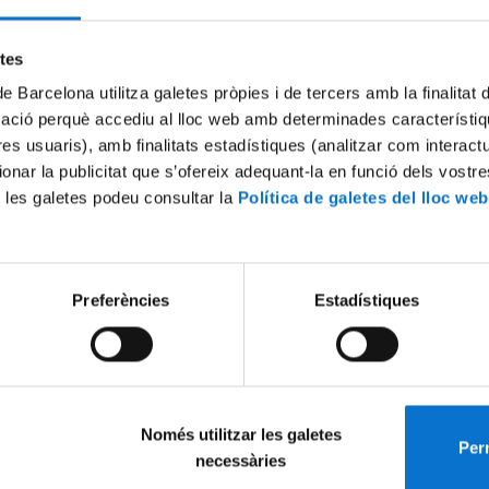
Try again
etes
de Barcelona utilitza galetes pròpies i de tercers amb la finalitat
mació perquè accediu al lloc web amb determinades característiq
tres usuaris), amb finalitats estadístiques (analitzar com interac
ionar la publicitat que s’ofereix adequant-la en funció dels vostr
 les galetes podeu consultar la
Política de galetes del lloc web
Preferències
Estadístiques
Només utilitzar les galetes
Perm
necessàries