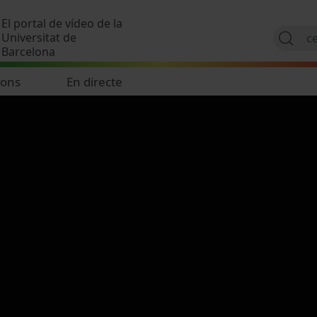
Vés al contingut
El portal de vídeo de la
Universitat de
Barcelona
ions
En directe