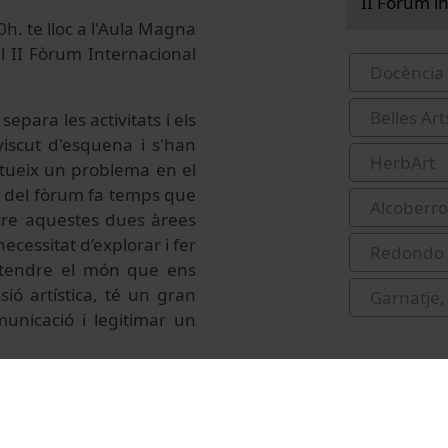
II Fòrum in
0h. te lloc a l'Aula Magna
el II Fòrum Internacional
Docència 
Belles Art
epara les activitats i els
viscut d'esquena i s'han
HerbArt
titueix un problema en el
ó del fòrum fa temps que
Alcoberro 
tre aquestes dues àrees
ecessitat d’explorar i fer
Redondo i
ntendre el món que ens
sió artística, té un gran
Garnatje,
municació i legitimar un
r, per tant, el motiu pel
allar conjuntament.