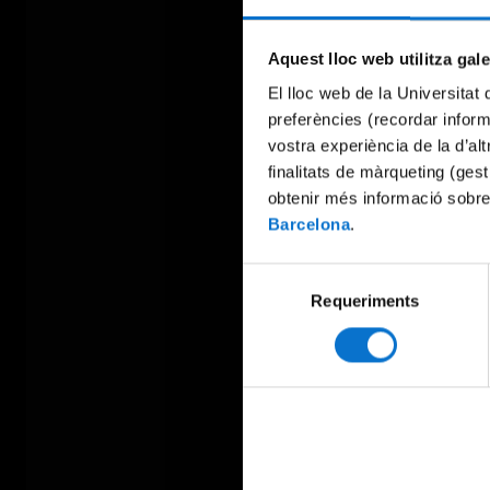
Aquest lloc web utilitza gal
El lloc web de la Universitat 
preferències (recordar infor
vostra experiència de la d’al
finalitats de màrqueting (gest
obtenir més informació sobre
Barcelona
.
Selecció
Requeriments
de
consentiment