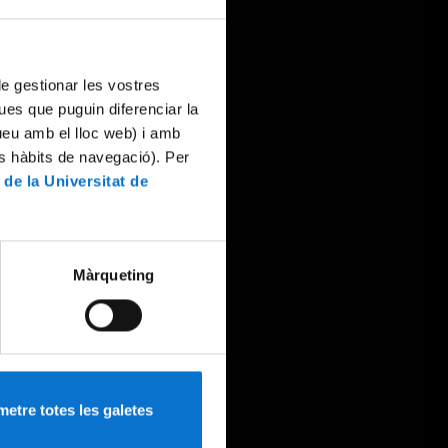
 de gestionar les vostres
ues que puguin diferenciar la
tueu amb el lloc web) i amb
es hàbits de navegació). Per
 de la Universitat de
Màrqueting
etre totes les galetes