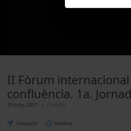
II Fòrum internacional 
confluència. 1a. Jorna
29 juny, 2021
Castellà
Compartir
Notificar