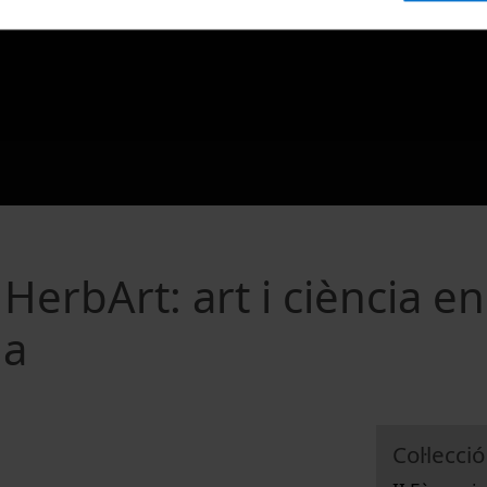
HerbArt: art i ciència en
da
Col·lecció