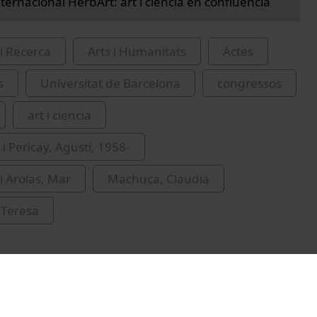
ternacional HerbArt: art i ciència en confluència
i Recerca
Arts i Humanitats
Actes
s
Universitat de Barcelona
congressos
art i ciencia
i Pericay, Agustí, 1958-
 Arolas, Mar
Machuca, Claudia
 Teresa