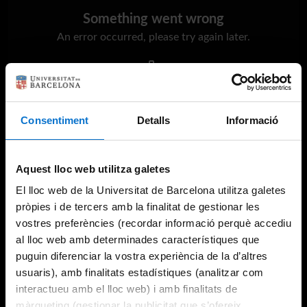
Something went wrong
An error occurred, please try again later.
Try again
Consentiment
Detalls
Informació
Aquest lloc web utilitza galetes
El lloc web de la Universitat de Barcelona utilitza galetes
pròpies i de tercers amb la finalitat de gestionar les
vostres preferències (recordar informació perquè accediu
al lloc web amb determinades característiques que
puguin diferenciar la vostra experiència de la d’altres
usuaris), amb finalitats estadístiques (analitzar com
interactueu amb el lloc web) i amb finalitats de
màrqueting (gestionar la publicitat que s’ofereix