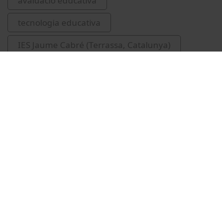
avaluació educativa
tecnologia educativa
IES Jaume Cabré (Terrassa, Catalunya)
Vídeos relacionats