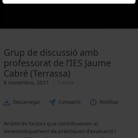
Grup de discussió amb
professorat de l’IES Jaume
Cabré (Terrassa)
8 novembre, 2021
Català
Descarregar
Compartir
Notificar
Anàlisi de factors que contribueixen al
desenvolupament de pràctiques d’avaluació i