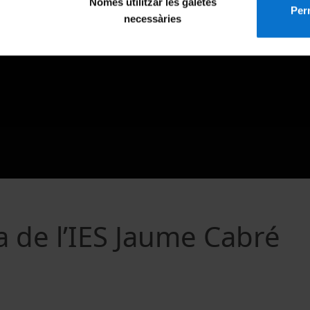
Només utilitzar les galetes
Perm
necessàries
ra de l’IES Jaume Cabré