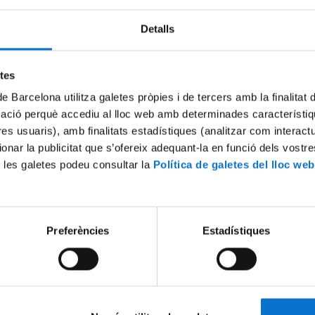
Detalls
Try again
etes
de Barcelona utilitza galetes pròpies i de tercers amb la finalitat
mació perquè accediu al lloc web amb determinades característiq
tres usuaris), amb finalitats estadístiques (analitzar com interac
ionar la publicitat que s’ofereix adequant-la en funció dels vostr
 les galetes podeu consultar la
Política de galetes del lloc web
Preferències
Estadístiques