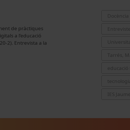
Docència 
ment de pràctiques
Entrevist
gitals a l’educació
Universit
0-2). Entrevista a la
Tarrés, M
educació
tecnologi
IES Jaume