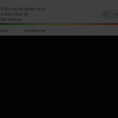
Vés al contingut
El portal de vídeo de la
Universitat de
Barcelona
ions
En directe