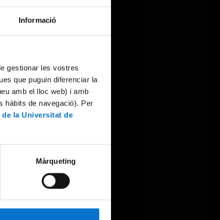
Informació
 de gestionar les vostres
ues que puguin diferenciar la
tueu amb el lloc web) i amb
es hàbits de navegació). Per
 de la Universitat de
Màrqueting