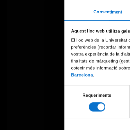
Consentiment
Aquest lloc web utilitza gal
El lloc web de la Universitat 
preferències (recordar infor
vostra experiència de la d’al
finalitats de màrqueting (gest
obtenir més informació sobre
Barcelona
.
Selecció
Requeriments
de
consentiment