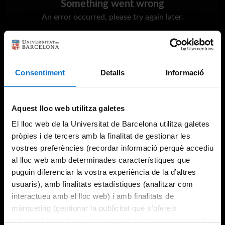
Something went wrong
An error occurred, please try again later.
Try again
Consentiment
Detalls
Informació
Aquest lloc web utilitza galetes
El lloc web de la Universitat de Barcelona utilitza galetes
pròpies i de tercers amb la finalitat de gestionar les
vostres preferències (recordar informació perquè accediu
al lloc web amb determinades característiques que
puguin diferenciar la vostra experiència de la d’altres
usuaris), amb finalitats estadístiques (analitzar com
interactueu amb el lloc web) i amb finalitats de
màrqueting (gestionar la publicitat que s’ofereix
adequant-la en funció dels vostres hàbits de navegació).