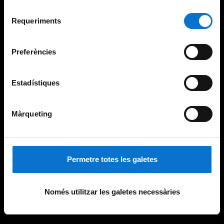
Per obtenir més informació sobre les galetes podeu
Selecció
consultar la
Política de galetes del lloc web de la
Requeriments
de
Universitat de Barcelona
.
consentiment
Preferències
Estadístiques
Màrqueting
Permetre totes les galetes
Només utilitzar les galetes necessàries