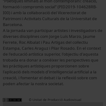
“Poètiques liminals al món contemporani: creació,
formació i compromís social” (PID2019-104628RB-
I00) i amb la col·laboració del Vicerectorat de
Patrimoni i Activitats Culturals de la Universitat de
Barcelona.
A la jornada van participar artistes i investigadors de
diverses disciplines com Jorge Luís Marzo, Jaume
Ferrete, Roc Albalat i Pau Artigas del col·lectiu
Estampa, Carles Araguz i Pilar Rosado. En el context
de l'educació artística superior, l'objectiu d'aquesta
trobada era donar a conèixer les perspectives que
les pràctiques artístiques proporcionen sobre
l'aplicació dels models d'intel·ligencial artificial a la
creació, i fomentar el debat i la reflexió sobre com
poden afectar la nostra societat.
© Unitat de Producció Audiovisual