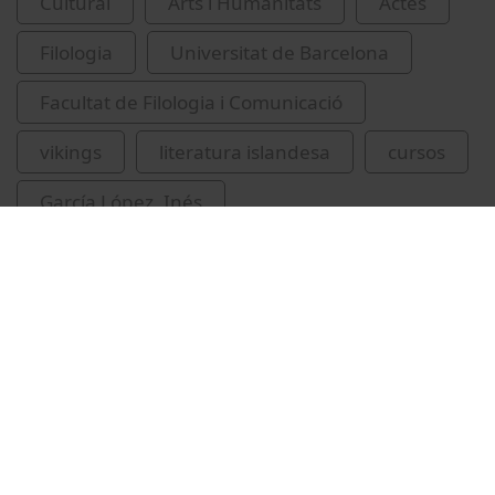
Cultural
Arts i Humanitats
Actes
Filologia
Universitat de Barcelona
Facultat de Filologia i Comunicació
vikings
literatura islandesa
cursos
García López, Inés
García Losquino, Irene
Vídeos relacionats