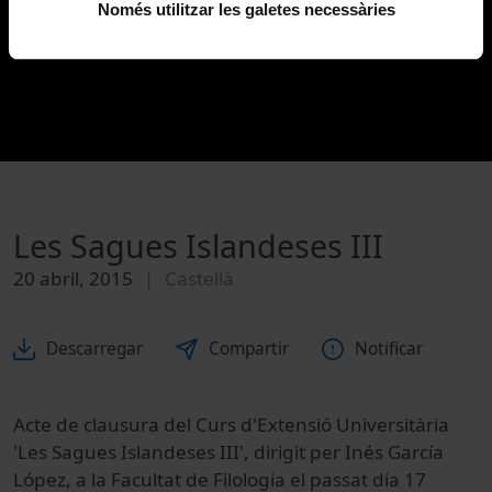
Només utilitzar les galetes necessàries
Les Sagues Islandeses III
20 abril, 2015
Castellà
Descarregar
Compartir
Notificar
Acte de clausura del Curs d'Extensió Universitària
'Les Sagues Islandeses III', dirigit per Inés García
López, a la Facultat de Filologia el passat dia 17