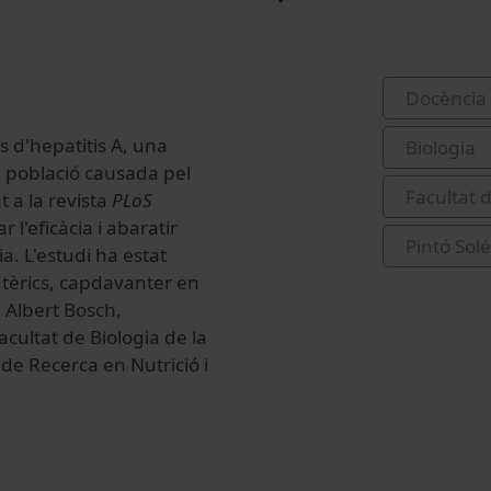
Docència 
s d'hepatitis A, una
Biologia
la població causada pel
Facultat 
t a la revista
PLoS
 l'eficàcia i abaratir
Pintó Sol
. L'estudi ha estat
ntèrics, capdavanter en
i Albert Bosch,
cultat de Biologia de la
 de Recerca en Nutrició i