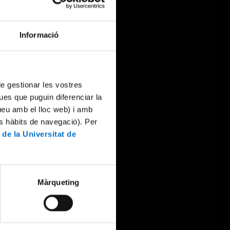
Informació
 de gestionar les vostres
ues que puguin diferenciar la
tueu amb el lloc web) i amb
es hàbits de navegació). Per
 de la Universitat de
Màrqueting