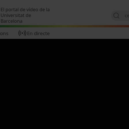
Vés al contingut
El portal de vídeo de la
Universitat de
Barcelona
ions
En directe