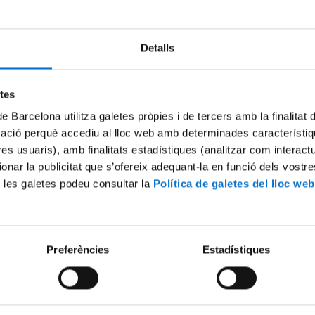
Detalls
Try again
etes
de Barcelona utilitza galetes pròpies i de tercers amb la finalitat
mació perquè accediu al lloc web amb determinades característiq
tres usuaris), amb finalitats estadístiques (analitzar com interac
ionar la publicitat que s’ofereix adequant-la en funció dels vostr
 les galetes podeu consultar la
Política de galetes del lloc web
Preferències
Estadístiques