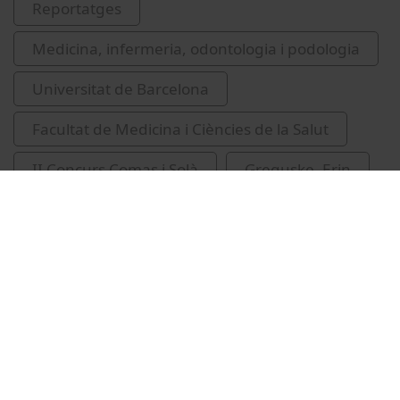
Reportatges
Medicina, infermeria, odontologia i podologia
Universitat de Barcelona
Facultat de Medicina i Ciències de la Salut
II Concurs Comas i Solà
Greguske, Erin
sentits
Vídeos relacionats