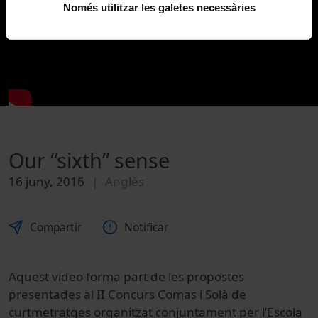
Només utilitzar les galetes necessàries
Our “sixth” sense
16 juny, 2016
Anglès
Compartir
Notificar
Aquest vídeo forma part de les propostes
presentades al II Concurs Comas i Solà de
curtmetratges organitzat conjuntament per l’Escola