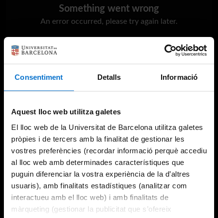
Something went wrong
An error occurred, please try again later.
Try again
Consentiment
Detalls
Informació
Aquest lloc web utilitza galetes
El lloc web de la Universitat de Barcelona utilitza galetes
pròpies i de tercers amb la finalitat de gestionar les
vostres preferències (recordar informació perquè accediu
al lloc web amb determinades característiques que
puguin diferenciar la vostra experiència de la d’altres
usuaris), amb finalitats estadístiques (analitzar com
interactueu amb el lloc web) i amb finalitats de
màrqueting (gestionar la publicitat que s’ofereix