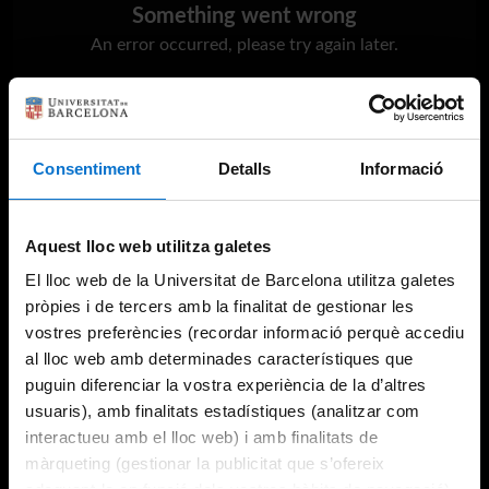
Something went wrong
An error occurred, please try again later.
Try again
Consentiment
Detalls
Informació
Aquest lloc web utilitza galetes
El lloc web de la Universitat de Barcelona utilitza galetes
pròpies i de tercers amb la finalitat de gestionar les
vostres preferències (recordar informació perquè accediu
al lloc web amb determinades característiques que
puguin diferenciar la vostra experiència de la d’altres
usuaris), amb finalitats estadístiques (analitzar com
interactueu amb el lloc web) i amb finalitats de
màrqueting (gestionar la publicitat que s’ofereix