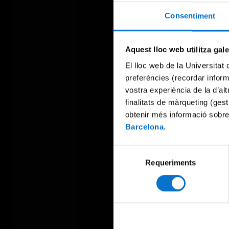
Consentiment
Aquest lloc web utilitza gal
El lloc web de la Universitat 
preferències (recordar infor
vostra experiència de la d’al
finalitats de màrqueting (gest
obtenir més informació sobre
Barcelona
.
Selecció
Requeriments
de
consentiment