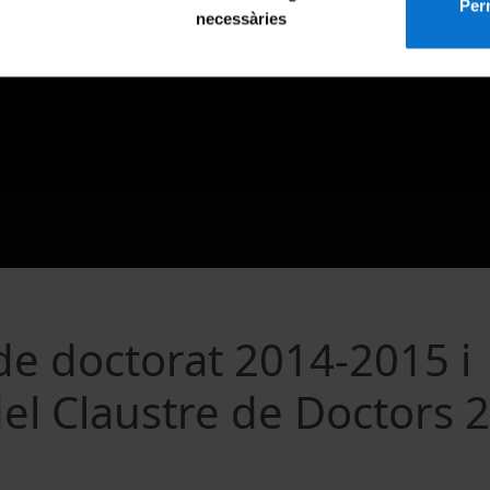
Perm
necessàries
de doctorat 2014-2015 i
el Claustre de Doctors 