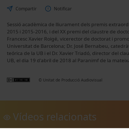
Compartir
Notificar
Sessió acadèmica de lliurament dels premis extraord
2015 i 2015-2016, i del XX premi del claustre de docto
Francesc Xavier Roigé, vicerector de doctorat i promo
Universitat de Barcelona; Dr. José Bernabeu, catedràt
teórica de la UB i el Dr. Xavier Triadó, director del cl
UB, el dia 19 d'abril de 2018 al Paranimf de la mateix
© Unitat de Producció Audiovisual
Vídeos relacionats