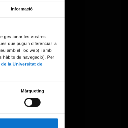
Informació
 de gestionar les vostres
ues que puguin diferenciar la
tueu amb el lloc web) i amb
es hàbits de navegació). Per
 de la Universitat de
Màrqueting