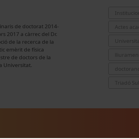
Institucio
inaris de doctorat 2014-
Actes acad
rs 2017 a càrrec del Dr.
Universit
ció de la recerca de la
ic emèrit de física
lliurament
austre de doctors de la
a Universitat.
doctoran
Triadó Su