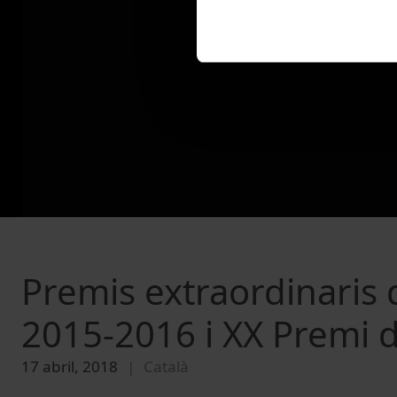
Premis extraordinaris 
2015-2016 i XX Premi d
17 abril, 2018
Català