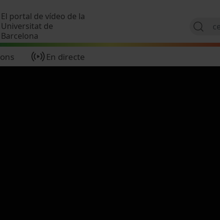
Vés al contingut
El portal de vídeo de la
Universitat de
Barcelona
ions
En directe