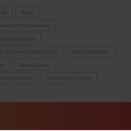
nal
Actes
èmics i institucionals
at de Barcelona
s de premis i distincions
títols acadèmics
ds
Roigé, Xavier
birana, Xavier
Bernabéu, J. (José)