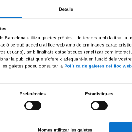
Detalls
Try again
etes
de Barcelona utilitza galetes pròpies i de tercers amb la finalitat
mació perquè accediu al lloc web amb determinades característiq
tres usuaris), amb finalitats estadístiques (analitzar com interac
ionar la publicitat que s’ofereix adequant-la en funció dels vostr
 les galetes podeu consultar la
Política de galetes del lloc web
Preferències
Estadístiques
Només utilitzar les galetes