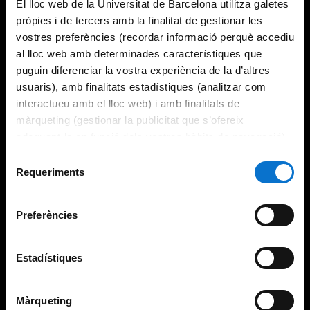
El lloc web de la Universitat de Barcelona utilitza galetes
pròpies i de tercers amb la finalitat de gestionar les
vostres preferències (recordar informació perquè accediu
al lloc web amb determinades característiques que
puguin diferenciar la vostra experiència de la d’altres
usuaris), amb finalitats estadístiques (analitzar com
interactueu amb el lloc web) i amb finalitats de
màrqueting (gestionar la publicitat que s’ofereix
adequant-la en funció dels vostres hàbits de navegació).
Per obtenir més informació sobre les galetes podeu
Selecció
consultar la
Política de galetes del lloc web de la
Requeriments
de
Universitat de Barcelona
.
consentiment
Preferències
Estadístiques
Màrqueting