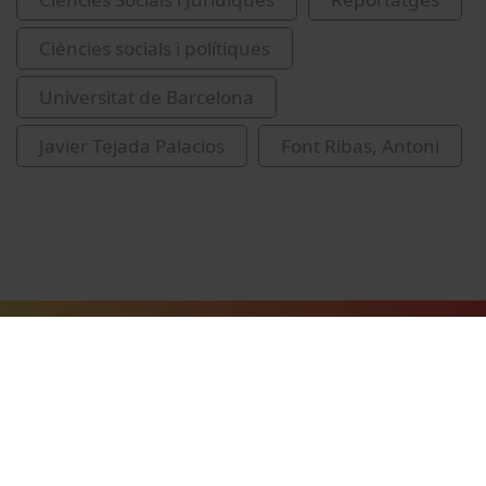
Ciències socials i polítiques
Universitat de Barcelona
Javier Tejada Palacios
Font Ribas, Antoni
Vídeos relacionats