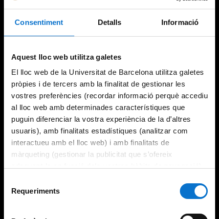
Consentiment
Detalls
Informació
Try again
Aquest lloc web utilitza galetes
El lloc web de la Universitat de Barcelona utilitza galetes
pròpies i de tercers amb la finalitat de gestionar les
vostres preferències (recordar informació perquè accediu
al lloc web amb determinades característiques que
puguin diferenciar la vostra experiència de la d’altres
usuaris), amb finalitats estadístiques (analitzar com
interactueu amb el lloc web) i amb finalitats de
màrqueting (gestionar la publicitat que s’ofereix
adequant-la en funció dels vostres hàbits de navegació).
Per obtenir més informació sobre les galetes podeu
Selecció
consultar la
Política de galetes del lloc web de la
Requeriments
de
Universitat de Barcelona
.
consentiment