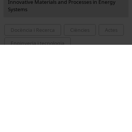
Innovative Materials and Processes in Energy
Systems
Docència i Recerca
Ciències
Actes
Enginyeria i tecnologia
Universitat de Barcelona
Suppanat, Chumnanwat
Freni, Angelo
Hassanabadi, Salmon
Frazzica, Andrea
Cabeza, Luisa F.
emmagatzematge d'energia tèrmica
materials d'absorció