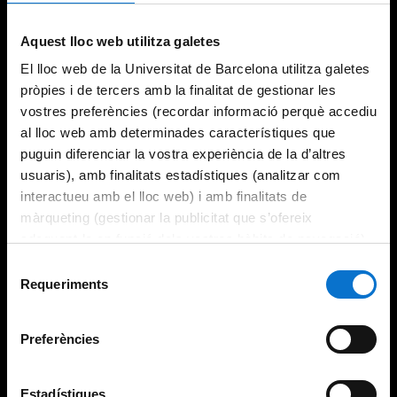
Aquest lloc web utilitza galetes
El lloc web de la Universitat de Barcelona utilitza galetes
pròpies i de tercers amb la finalitat de gestionar les
vostres preferències (recordar informació perquè accediu
al lloc web amb determinades característiques que
puguin diferenciar la vostra experiència de la d’altres
usuaris), amb finalitats estadístiques (analitzar com
interactueu amb el lloc web) i amb finalitats de
màrqueting (gestionar la publicitat que s’ofereix
adequant-la en funció dels vostres hàbits de navegació).
Per obtenir més informació sobre les galetes podeu
Selecció
consultar la
Política de galetes del lloc web de la
Requeriments
de
Universitat de Barcelona
.
consentiment
Preferències
Estadístiques