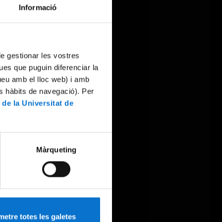
Informació
 de gestionar les vostres
ues que puguin diferenciar la
tueu amb el lloc web) i amb
es hàbits de navegació). Per
 de la Universitat de
Màrqueting
etre totes les galetes