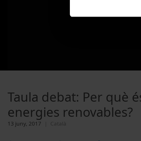
Taula debat: Per què és
energies renovables?
13 juny, 2017
Català