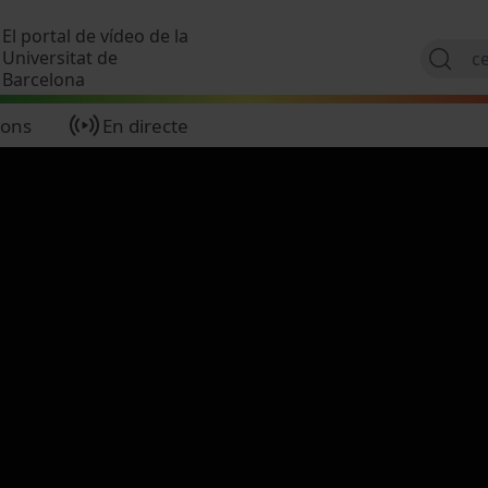
Vés al contingut
El portal de vídeo de la
Universitat de
Barcelona
ions
En directe