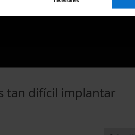
necessàries
 tan difícil implantar