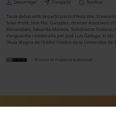
Descarregar
Compartir
Notificar
Taula debat amb la participació d'Aida Vila, Greenpe
Solar Profit; Jose Ma. González, director Associació 
Renovables; Eduardo Moreda, Subdirector Endesa; An
Vanguardia i moderada per José Luis Gallego, el dia
l'Aula Magna de l'Edifici Històric de la Universitat de
© Unitat de Producció Audiovisual
Vídeos relacionats