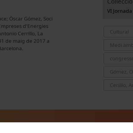
Col·lecció
VI Jornada
ace; Òscar Gómez, Soci
d'Empreses d'Energies
Cultural
tonio Cerrillo, La
 31 de maig de 2017 a
Medi amb
 Barcelona.
congress
Gómez, O
Ceriillo, 