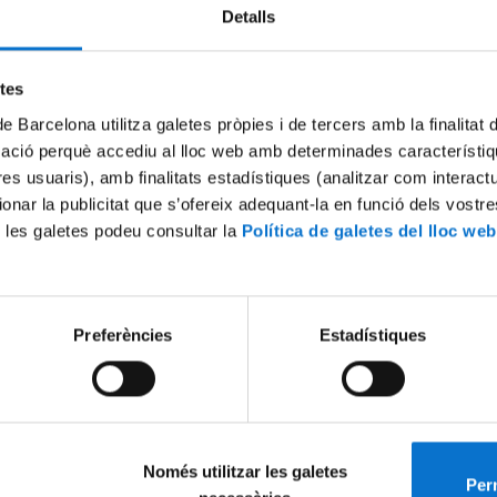
Detalls
Try again
etes
de Barcelona utilitza galetes pròpies i de tercers amb la finalitat
mació perquè accediu al lloc web amb determinades característiq
tres usuaris), amb finalitats estadístiques (analitzar com interac
ionar la publicitat que s’ofereix adequant-la en funció dels vostr
 les galetes podeu consultar la
Política de galetes del lloc web
Preferències
Estadístiques
Només utilitzar les galetes
Perm