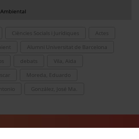
 Ambiental
Ciències Socials i Jurídiques
Actes
ient
Alumni Universitat de Barcelona
os
debats
Vila, Aida
scar
Moreda, Eduardo
Antonio
González, José Ma.