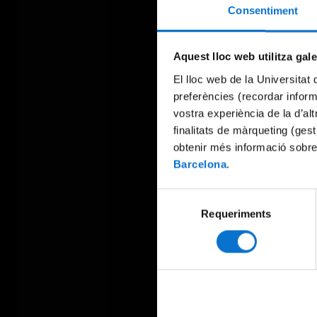
Consentiment
Aquest lloc web utilitza gal
El lloc web de la Universitat 
preferències (recordar infor
vostra experiència de la d’al
finalitats de màrqueting (gest
obtenir més informació sobre
Barcelona
.
Selecció
Requeriments
de
consentiment