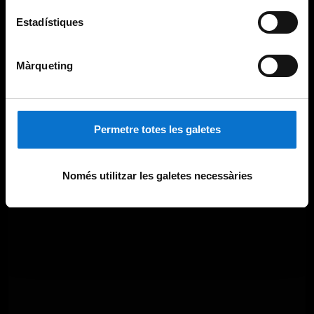
Estadístiques
Màrqueting
Permetre totes les galetes
Només utilitzar les galetes necessàries