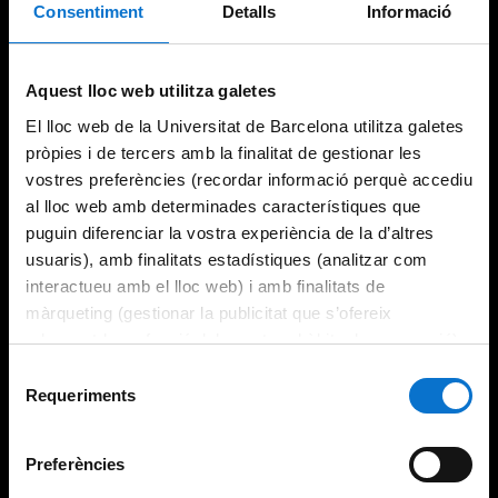
Consentiment
Detalls
Informació
Aquest lloc web utilitza galetes
El lloc web de la Universitat de Barcelona utilitza galetes
pròpies i de tercers amb la finalitat de gestionar les
vostres preferències (recordar informació perquè accediu
al lloc web amb determinades característiques que
puguin diferenciar la vostra experiència de la d’altres
usuaris), amb finalitats estadístiques (analitzar com
interactueu amb el lloc web) i amb finalitats de
màrqueting (gestionar la publicitat que s’ofereix
adequant-la en funció dels vostres hàbits de navegació).
Per obtenir més informació sobre les galetes podeu
Selecció
consultar la
Política de galetes del lloc web de la
Requeriments
de
Universitat de Barcelona
.
consentiment
Preferències