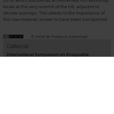
2014, which discovered an extremely rich workshop
locale at the very summit of the hill, adjacent to
silcrete outcrops. This attests to the importance of
this raw material, known to have been transported.
© Unitat de Producció Audiovisual
Col·lecció
International Symposium on Knappable
Materials (10è : 2015)
Docència i Recerca
Arts i Humanitats
Actes
Història
Universitat de Barcelona
Facultat de Geografia i Història