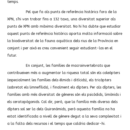
temps.
Pel que fa als punts de referència històrics fora de la
XPN, s’hi van trobar fins a 132 taxa, una diversitat superior als
punts de XPN amb màxima diversitat. No hi ha dubte que estudiar
aquest punts de referència històrics aporta molta informació sobre
la biodiversitat de la fauna aquàtica dels rius de la Província en
conjunt i per això es creu convenient seguir estudiant-los en el
futur.
En conjunt, les famílies de macroinvertebrats que
contribueixen més a augmentar la riquesa total són els coleòpters
(especialment les famílies dels èlmids i ditícids), els tricòpters
(sobretot els limnefílids), i finalment els dípters. Per als dípters, les
famílies amb més diversitat de gèneres són els psicòdids, limònids i
els ceratopògonids. Cal dir, però, que la família més diversa dels
dípters sol ser la dels Quironòmids, però aquesta família no ha
estat identificada a nivell de gènere degut a la seva complexitat i
a la falta dels recursos i el temps que caldria dedicar-hi.