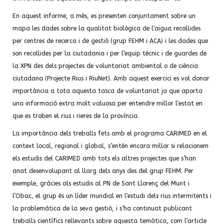
En aquest informe, a més, es presenten conjuntament sobre un
mapa les dades sobre la qualitat biològica de l’aigua recollides
per centres de recerca i de gestió (grup FEHM i ACA) i les dades que
son recollides per la ciutadania i per l’equip tècnic i de guardes de
la XPN des dels projectes de voluntariat ambiental o de ciència
ciutadana (Projecte Rius i RiuNet). Amb aquest exercici es vol donar
importància a tota aquesta tasca de voluntariat ja que aporta
una informació extra molt valuosa per entendre millor l’estat en
que es troben el rius i rieres de la província.
La importància dels treballs fets amb el programa CARIMED en el
context local, regional i global, s’entén encara millor si relacionem
els estudis del CARIMED amb tots els altres projectes que s’han
anat desenvolupant al llarg dels anys des del grup FEHM. Per
exemple, gràcies als estudis al PN de Sant Llorenç del Munt i
l’Obac, el grup és un líder mundial en l’estudi dels rius intermitents i
la problemàtica de la seva gestió, i s’ha continuat publicant
treballs científics rellevants sobre aquesta temàtica, com l’article