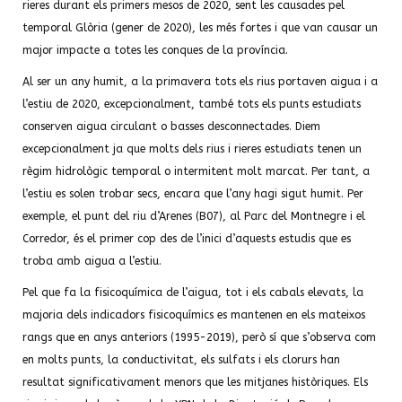
rieres durant els primers mesos de 2020, sent les causades pel
temporal Glòria (gener de 2020), les més fortes i que van causar un
major impacte a totes les conques de la província.
Al ser un any humit, a la primavera tots els rius portaven aigua i a
l’estiu de 2020, excepcionalment, també tots els punts estudiats
conserven aigua circulant o basses desconnectades. Diem
excepcionalment ja que molts dels rius i rieres estudiats tenen un
règim hidrològic temporal o intermitent molt marcat. Per tant, a
l’estiu es solen trobar secs, encara que l’any hagi sigut humit. Per
exemple, el punt del riu d’Arenes (B07), al Parc del Montnegre i el
Corredor, és el primer cop des de l’inici d’aquests estudis que es
troba amb aigua a l’estiu.
Pel que fa la fisicoquímica de l’aigua, tot i els cabals elevats, la
majoria dels indicadors fisicoquímics es mantenen en els mateixos
rangs que en anys anteriors (1995-2019), però sí que s’observa com
en molts punts, la conductivitat, els sulfats i els clorurs han
resultat significativament menors que les mitjanes històriques. Els