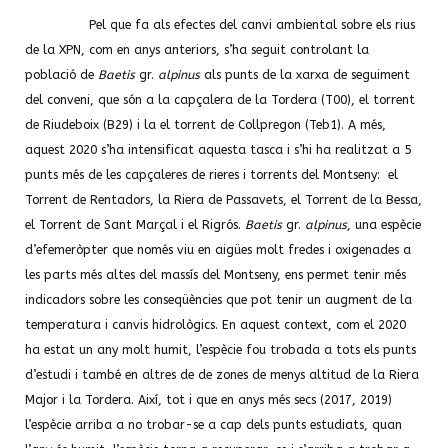
Pel que fa als efectes del canvi ambiental sobre els rius
de la XPN, com en anys anteriors, s’ha seguit controlant la
població de
Baetis
gr.
alpinus
als punts de la xarxa de seguiment
del conveni, que són a la capçalera de la Tordera (T00), el torrent
de Riudeboix (B29) i la el torrent de Collpregon (Teb1). A més,
aquest 2020 s’ha intensificat aquesta tasca i s’hi ha realitzat a 5
punts més de les capçaleres de rieres i torrents del Montseny: el
Torrent de Rentadors, la Riera de Passavets, el Torrent de la Bessa,
el Torrent de Sant Marçal i el Rigrós.
Baetis
gr.
alpinus
, una espècie
d’efemeròpter que només viu en aigües molt fredes i oxigenades a
les parts més altes del massís del Montseny, ens permet tenir més
indicadors sobre les conseqüències que pot tenir un augment de la
temperatura i canvis hidrològics. En aquest context, com el 2020
ha estat un any molt humit, l’espècie fou trobada a tots els punts
d’estudi i també en altres de de zones de menys altitud de la Riera
Major i la Tordera. Així, tot i que en anys més secs (2017, 2019)
l’espècie arriba a no trobar-se a cap dels punts estudiats, quan