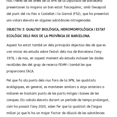
rius i rieres de les àrees de la XPN de la Diputació de Barcelona
presentaven la majoria un bon estat fisicoquímic, amb l’excepció
del punt del riu Foix a Castellet i la Gornal (F52), que ha presentat
uns valors elevats en algunes substàncies nitrogenades.
OBJECTIU 3: QUALITAT BIOLÒGICA, HIDROMORFOLÒGICA I ESTAT
ECOLÒGIC DELS RIUS DE LA PROVÍNCIA DE BARCELONA.
Aquest ha estat també un dels principals objectius des de que es
van iniciar els estudis sobre l’estat dels rius de Barcelona l’any
1978, i de nou, en aquest moment els estudis inclouen les dades
recollides des del grup de recerca FEHM i també les que
proporciona l’ACA.
Pel que fa als punts dels rius fora de la XPN, les qualitats
ecològiques, en general, es mantenen similars a anys anteriors o
milloren en bastant punts de les parts mitges i baixes de les
conques. Els cabals elevats durant un període de temps prolongat,
com ha passat l’any 2020, solen fer que la qualitat de l’aigua
millori ja que hi ha un major factor de dilució de les substàncies