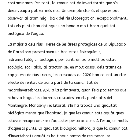
contaminants. Per tant, la comunitat de invertebrats que s’hi
desenvolupa pot ser més rica. Un exemple clar és el que es pot
observar al tram mig i baix del riu Llobregat on, excepcionalment,
tots els punts han obtingut una bona o molt bona qualitat
biològica de l’aigua.
La majoria dels rius i rieres de les àrees protegides de la Diputació
de Barcelona presentaven un bon estat fisicoquímic,
hidromorfològic i biològic i, per tant, un bo o molt bo estat
ecològic. Tot i això, al tractar-se, en molt casos, dels trams de
capçalera de rius i rieres, les crescudes de 2020 han causat un clar
efecte de rentat de bona part de la comunitat de
macroinvertebrats. Així, a la primavera, quan feia poc temps que
hi havia hagut les darreres crescudes, en els punts alts del
Montnegre, Montseny i el Litoral, s’hi ha trobat una qualitat
biològica menor que l’habitual ja que les comunitats aquàtiques
estaven recuperant-se d’aquestes pertorbacions. A l’estiu, en molts
d’aquests punts, la qualitat biològica millora ja que la comunitat
d’invertebrats aquàtics ha tingut temps de recuperar-se.