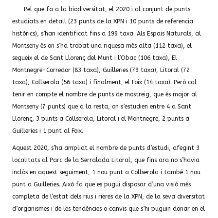
Pel que fa a la biodiversitat, el 2020 i al conjunt de punts
estudiats en detall (23 punts de la XPN i 10 punts de referencia
històrics), s’han identificat fins a 199 taxa. Als Espais Naturals, al
Montseny és on s’ha trobat una riquesa més alta (112 taxa), el
segueix el de Sant Llorenç del Munt i l’Obac (106 taxa), El
Montnegre-Corredor (83 taxa), Guilleries (79 taxa), Litoral (72
taxa), Collserola (56 taxa) i finalment, el Foix (14 taxa). Però cal
tenir en compte el nombre de punts de mostreig, que és major al
Montseny (7 punts) que a la resta, on s’estudien entre 4 a Sant
Llorenç, 3 punts a Collserola, Litoral i el Montnegre, 2 punts a
Guilleries i 1 punt al Foix.
Aquest 2020, s’ha ampliat el nombre de punts d’estudi, afegint 3
localitats al Parc de la Serralada Litoral, que fins ara no s’havia
inclòs en aquest seguiment, 1 nou punt a Collserola i també 1 nou
punt a Guilleries. Això fa que es pugui disposar d’una visió més
completa de l’estat dels rius i rieres de la XPN, de la seva diversitat
d’organismes i de les tendències o canvis que s’hi puguin donar en el