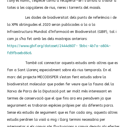
l’any és humit, l’espècie torna a recuperar-se i s’arriba a trobar a
totes a les capçaleres de rius, rieres i torrents del massís.
Les dades de biodiversitat dels punts de referència i de
la XPN obtingudes el 2020 seran publicades a la a la
Infraestructura Mundial d’Informació en Biodiversitat (GBIF), tal i
com ja s’ha fet amb les dels mostrejos anteriors:
https://www.gbif.org/dataset/2444d607- 5bbc-4b7a-a804-
fd9fbaebd6c6
.
També cal connectar aquests estudis amb altres que es
fan a Sant Llorenç especialment sobre els rius temporals. En el
marc del projecte MECODISPER s’estan fent estudis sobre la
biodiversitat molecular que poden fer veure que la fauna del la
Xarxa de Parcs de la Diputació pot ser molt més interessant en
termes de conservació que el que fins ara ens pensàvem ja que
segurament es trobaran espècies pròpies per als diferents parcs.
Sense els estudis de seguiment que es fan cada any, aquests altres
estudis perdrien la visió a mig i llarg termini necessària per
interpretar si els canvis són fluctuacions o canvis deguts als efectes