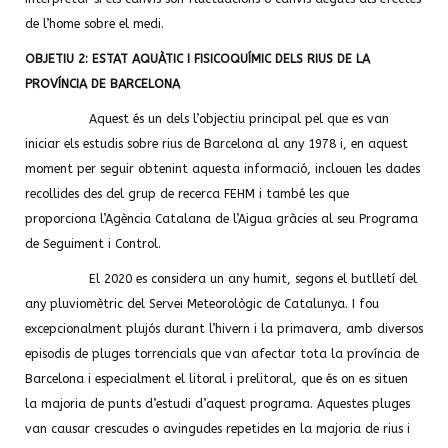
de l’home sobre el medi.
OBJETIU 2: ESTAT AQUÀTIC I FISICOQUÍMIC DELS RIUS DE LA
PROVÍNCIA DE BARCELONA
Aquest és un dels l’objectiu principal pel que es van
iniciar els estudis sobre rius de Barcelona al any 1978 i, en aquest
moment per seguir obtenint aquesta informació, inclouen les dades
recollides des del grup de recerca FEHM i també les que
proporciona l’Agència Catalana de l’Aigua gràcies al seu Programa
de Seguiment i Control.
El 2020 es considera un any humit, segons el butlletí del
any pluviomètric del Servei Meteorològic de Catalunya. I fou
excepcionalment plujós durant l’hivern i la primavera, amb diversos
episodis de pluges torrencials que van afectar tota la província de
Barcelona i especialment el litoral i prelitoral, que és on es situen
la majoria de punts d’estudi d’aquest programa. Aquestes pluges
van causar crescudes o avingudes repetides en la majoria de rius i