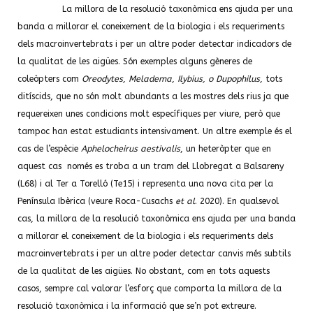
La millora de la resolució taxonòmica ens ajuda per una
banda a millorar el coneixement de la biologia i els requeriments
dels macroinvertebrats i per un altre poder detectar indicadors de
la qualitat de les aigües. Són exemples alguns gèneres de
coleòpters com
Oreodytes, Meladema, Ilybius, o Dupophilus,
tots
ditíscids, que no són molt abundants a les mostres dels rius ja que
requereixen unes condicions molt específiques per viure, però que
tampoc han estat estudiants intensivament. Un altre exemple és el
cas de l’espècie
Aphelocheirus aestivalis
, un heteròpter que en
aquest cas només es troba a un tram del Llobregat a Balsareny
(L68) i al Ter a Torelló (Te15) i representa una nova cita per la
Península Ibèrica (veure Roca-Cusachs
et al
. 2020). En qualsevol
cas, la millora de la resolució taxonòmica ens ajuda per una banda
a millorar el coneixement de la biologia i els requeriments dels
macroinvertebrats i per un altre poder detectar canvis més subtils
de la qualitat de les aigües. No obstant, com en tots aquests
casos, sempre cal valorar l’esforç que comporta la millora de la
resolució taxonòmica i la informació que se’n pot extreure.