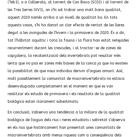
(Teb1), o a Collserola, al torrent de Can Bova (SC01) i al torrent de
les Tres Serres (VV1), on s’hi sol trobar una molt bona qualitat,
aquest 2020 només arriba a un nivell de qualitat bo. En tots
aquests casos, s’hi ha donat un clar efecte de rentat de les lleres
degut a les avingudes de l’hivern i la primavera de 2020. És a dir,
tot l’hàbitat aquàtic i tota la fauna i la flora han estat netejades
recurrentment durant les crescudes, i al tractar-se de zones de
capçalera, la recolonització dels invertebrats pot resultar més
lenta que no pas en zones més baixes de la conca ja que no existeix
la possibilitat de que nous individus derivin d’aigües amunt. Així,
molt possiblement la comunitat de macroinvertebrats no estava
desenvolupada completament en el moment en que es van
realitzar els estudis de primavera i els resultats de la qualitat
biològica estan clarament subestimats.
En conclusió, s'observa una tendència a la millora de la qualitat
biològica de l'aigua dels rius i rieres estudiats i sobretot s’observa
en els rius que històricament han presentat unes comunitats de
macroinvertebrats amb menys riquesa com a conseqüència dels