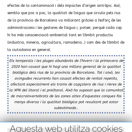
efectes de la contaminació i dels impactes d’origen antròpic. Així,
sembla que poc a poc, la qualitat de l'aigua que circula pels rius
de la província de Barcelona va millorant gràcies a l'esforç de les
administracions i les gestores de l'aigua i, potser, perquè cada cop
hi ha més conscienciació ambiental tant en l'àmbit productiu
(industria, mineria, agricultura, ramaderia...) com des de l'àmbit de
la ciutadania en general.
Els temporals i les pluges abundants de l’hivern i la primavera de
2020 han causat que hi hagi una millora general de la qualitat
biològica dels rius de la província de Barcelona. Tot i això, les
avingudes recurrents han causat efectes de rentat repetits,
afectant especialment els trams de capçalera de rius i rieres de
la XPN del litoral i el prelitoral. Això ha suposat que la comunitat
de macroinvertebrats de les zones altes d’aquestes conques fos
menys diversa i la qualitat biològica pot resultant pot estar
subestimada.
.
Aquesta web utilitza cookies