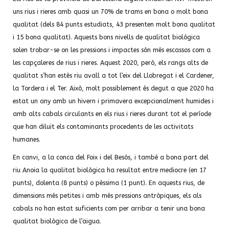
uns rius i rieres amb quasi un 70% de trams en bona o molt bona
qualitat (dels 84 punts estudiats, 43 presenten molt bona qualitat
i 15 bona qualitat). Aquests bons nivells de qualitat biològica
solen trobar-se on les pressions i impactes són més escassos com a
les capçaleres de rius i rieres. Aquest 2020, però, els rangs alts de
qualitat s’han estès riu avall a tot l’eix del Llobregat i el Cardener,
la Tordera i el Ter. Això, molt possiblement és degut a que 2020 ha
estat un any amb un hivern i primavera excepcionalment humides i
amb alts cabals circulants en els rius i rieres durant tot el període
que han diluït els contaminants procedents de les activitats
humanes.
En canvi, a la conca del Foix i del Besòs, i també a bona part del
riu Anoia la qualitat biològica ha resultat entre mediocre (en 17
punts), dolenta (8 punts) o pèssima (1 punt). En aquests rius, de
dimensions més petites i amb més pressions antròpiques, els als
cabals no han estat suficients com per arribar a tenir una bona
qualitat biològica de l’aigua.