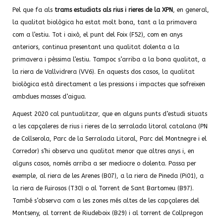
Pel que fa als
trams estudiats als rius i rieres de la XPN
, en general,
la qualitat biològica ha estat molt bona, tant a la primavera
com a l’estiu. Tot i això, el punt del Foix (F52), com en anys
anteriors, continua presentant una qualitat dolenta a la
primavera i pèssima l’estiu. Tampoc s’arriba a la bona qualitat, a
la riera de Vallvidrera (VV6). En aquests dos casos, la qualitat
biològica està directament a les pressions i impactes que sofreixen
ambdues masses d’aigua.
Aquest 2020 cal puntualitzar, que en alguns punts d’estudi situats
a les capçaleres de rius i rieres de la serralada litoral catalana (PN
de Collserola, Parc de la Serralada Litoral, Parc del Montnegre i el
Corredor) s’hi observa una qualitat menor que altres anys i, en
alguns casos, només arriba a ser mediocre o dolenta. Passa per
exemple, al riera de les Arenes (B07), a la riera de Pineda (Pi01), a
la riera de Fuirosos (T30) o al Torrent de Sant Bartomeu (B97).
També s’observa com a les zones més altes de les capçaleres del
Montseny, al torrent de Riudeboix (B29) i al torrent de Collpregon