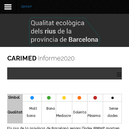
IBMWP
Benvinguda
Metodologia
Informe 2025
CARIMED
Informe2020
Informe 2024
≡
Informes anteriors
GBIF
Símbol
Visor de dades
Molt
Bona
Sense
Qualitat
Dolenta
bona
Mediocre
Pèssima
dades
Els rius de la província de Barcelona segons l’índex IBMWP mostren