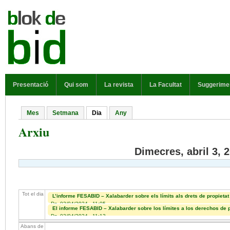
Vés al contingut
MENÚ PRINCIPAL
Presentació
Qui som
La revista
La Facultat
Suggerime
Mes
Setmana
Dia
(pestanya activa)
Any
Pestanyes primàries
Arxiu
Dimecres, abril 3, 
Tot el dia
L’informe FESABID – Xalabarder sobre els límits als drets de propietat i
Dc, 03/04/2024 - 11:05
El informe FESABID – Xalabarder sobre los límites a los derechos de pr
Dc, 03/04/2024 - 11:13
Abans de