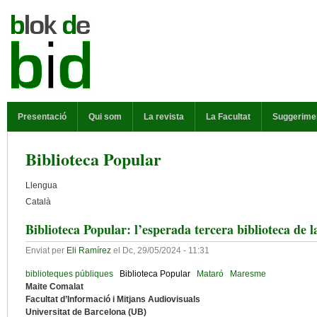
Vés al contingut
MENÚ PRINCIPAL
Presentació
Qui som
La revista
La Facultat
Suggerime
Biblioteca Popular
Llengua
Català
Biblioteca Popular: l’esperada tercera biblioteca de
Enviat per
Eli Ramírez
el
Dc, 29/05/2024 - 11:31
biblioteques públiques
Biblioteca Popular
Mataró
Maresme
Maite Comalat
Facultat d’Informació i Mitjans Audiovisuals
Universitat de Barcelona (UB)