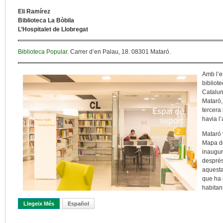
Eli Ramírez
Biblioteca La Bòbila
L’Hospitalet de Llobregat
Biblioteca Popular
. Carrer d’en Palau, 18. 08301 Mataró.
Amb l’e
bibliot
Catalun
Mataró,
tercera 
havia l
Mataró 
Mapa de
inaugur
després
aquesta
que ha 
habitan
Llegeix Més
Sobre Biblioteca Popular: L’esperada Tercera Biblioteca De La X
Español