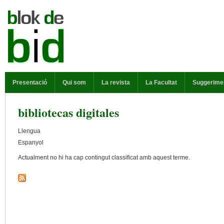
Vés al contingut
MENÚ PRINCIPAL
Presentació
Qui som
La revista
La Facultat
Suggerime
bibliotecas digitales
Llengua
Espanyol
Actualment no hi ha cap contingut classificat amb aquest terme.