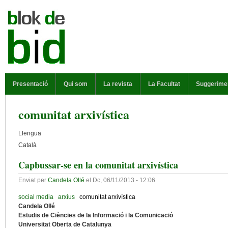
Vés al contingut
MENÚ PRINCIPAL
Presentació
Qui som
La revista
La Facultat
Suggerime
comunitat arxivística
Llengua
Català
Capbussar-se en la comunitat arxivística
Enviat per
Candela Ollé
el
Dc, 06/11/2013 - 12:06
social media
arxius
comunitat arxivística
Candela Ollé
Estudis de Ciències de la Informació i la Comunicació
Universitat Oberta de Catalunya