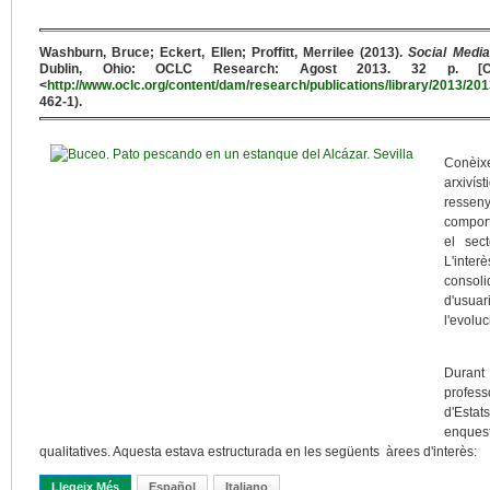
Washburn, Bruce; Eckert, Ellen; Proffitt, Merrilee (2013).
Social Medi
Dublin, Ohio: OCLC Research: Agost 2013. 32 p. [Con
<
http://www.oclc.org/content/dam/research/publications/library/2013/201
462-1).
Conèixe
arxivís
resseny
comport
el sect
L'inter
consoli
d'usuari
l'evoluc
Durant 
profess
d'Esta
enquest
qualitatives. Aquesta estava estructurada en les següents àrees d'interès:
Llegeix Més
Sobre Capbussar-Se En La Comunitat Arxivística
Español
Italiano