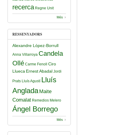
recerca
Regne Unit
Més
RESSENYADORS
Alexandre López-Borrull
Candela
Anna Villarroya
Ollé
Ciro
Carme Fenoll
Llueca
Ernest Abadal
Jordi
Lluís
Prats
Lluís Agustí
Anglada
Maite
Comalat
Remedios Melero
Ángel Borrego
Més