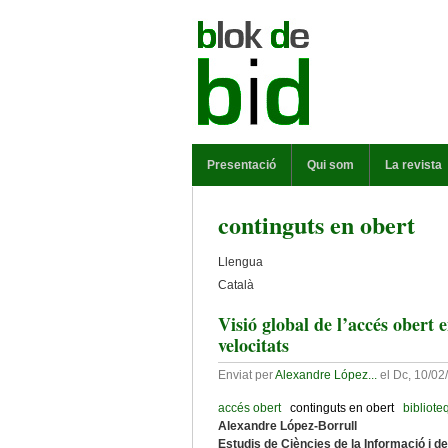
Vés al contingut
MENÚ PRINCIPAL
Presentació
Qui som
La revista
continguts en obert
Llengua
Català
Visió global de l’accés obert e
velocitats
Enviat per
Alexandre López...
el
Dc, 10/02
accés obert
continguts en obert
bibliote
Alexandre López-Borrull
Estudis de Ciències de la Informació i d