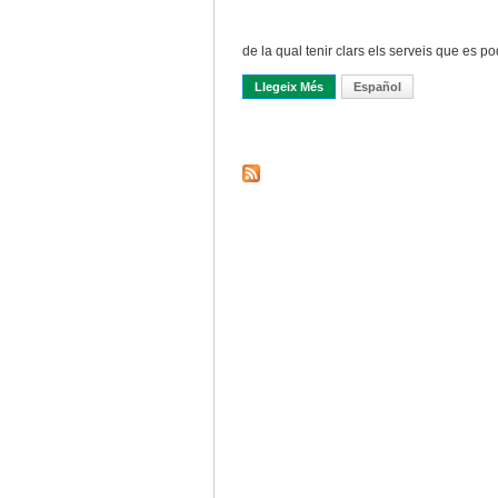
de la qual tenir clars els serveis que es po
Llegeix Més
Sobre Visió Global De L’accés 
Español