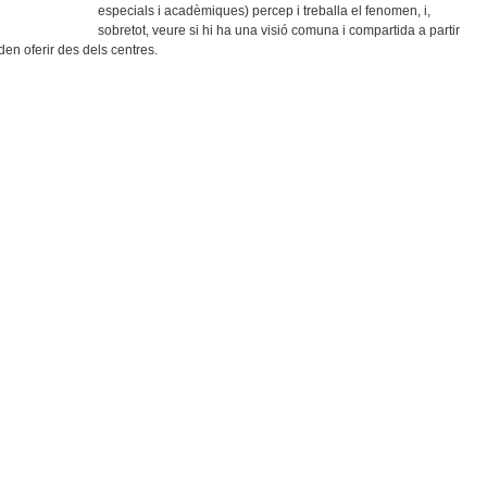
especials i acadèmiques) percep i treballa el fenomen, i,
sobretot, veure si hi ha una visió comuna i compartida a partir
den oferir des dels centres.
Obert En L’àmbit Bibliotecari: Una Sola Direcció, Diferents Velocitats