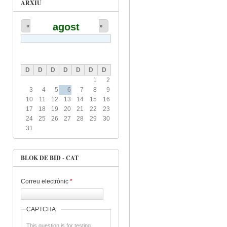
ARXIU
agost
«
»
D
D
D
D
D
D
D
1
2
3
4
5
6
7
8
9
10
11
12
13
14
15
16
17
18
19
20
21
22
23
24
25
26
27
28
29
30
31
BLOK DE BID - CAT
Correu electrònic
*
CAPTCHA
This question is for testing