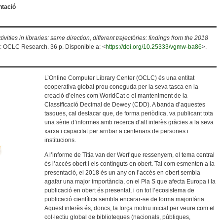
ntació
vities in libraries: same direction, different trajectòries: findings from the 2018
: OCLC Research. 36 p. Disponible a: <
https://doi.org/10.25333/vgmw-ba86
>.
L’Online Computer Library Center (OCLC) és una entitat
cooperativa global prou coneguda per la seva tasca en la
creació d’eines com WorldCat o el manteniment de la
Classificació Decimal de Dewey (CDD). A banda d’aquestes
tasques, cal destacar que, de forma periòdica, va publicant tota
una sèrie d’informes amb recerca d’alt interès gràcies a la seva
xarxa i capacitat per arribar a centenars de persones i
institucions.
A l’informe de Titia van der Werf que ressenyem, el tema central
és l’accés obert i els continguts en obert. Tal com esmenten a la
presentació, el 2018 és un any on l’accés en obert sembla
agafar una major importància, on el Pla S que afecta Europa i la
publicació en obert és presentat, i on tot l’ecosistema de
publicació científica sembla encarar-se de forma majoritària.
Aquest interès és, doncs, la força motriu inicial per veure com el
col·lectiu global de biblioteques (nacionals, públiques,