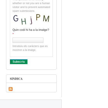
whether or not you are a human
visitor and to prevent automated
spam submissions.
Quin codi hi ha a la imatge?
*
Introduïu els caràcters que es
mostren a la imatge.
SINDICA