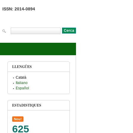
ISSN: 2014-0894
Cerca
Formulari de cerca
LLENGÜES
Català
Italiano
Español
ESTADISTIQUES
Nou!
625