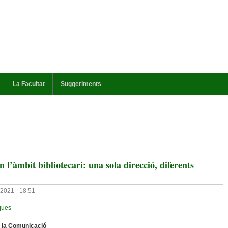
La Facultat
Suggeriments
n l’àmbit bibliotecari: una sola direcció, diferents
/2021 - 18:51
ques
e la Comunicació