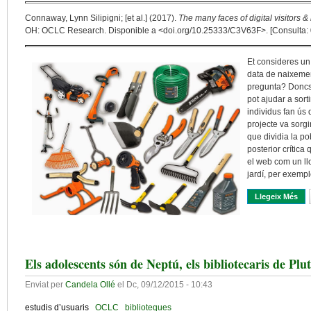
Connaway, Lynn Silipigni; [et al.] (2017).
The many faces of digital visitors 
OH: OCLC Research. Disponible a <doi.org/10.25333/C3V63F>. [Consulta: 
Et consideres un
data de naixemen
pregunta? Doncs 
pot ajudar a sort
individus fan ús 
projecte va sorgi
que dividia la pob
posterior crítica
el web com un llo
jardí, per exempl
Llegeix Més
Sob
Els adolescents són de Neptú, els bibliotecaris de Plu
Enviat per
Candela Ollé
el
Dc, 09/12/2015 - 10:43
estudis d’usuaris
OCLC
biblioteques