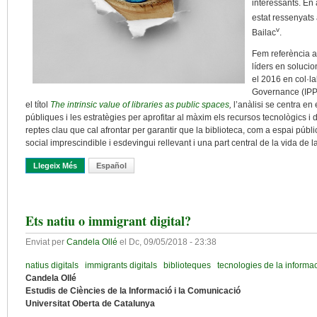
interessants. En
estat ressenyats
v
Bailac
.
Fem referència a
líders en solucio
el 2016 en col·la
Governance (IPPG
el títol
The intrinsic value of libraries as public spaces
,
l’anàlisi se centra en
públiques i les estratègies per aprofitar al màxim els recursos tecnològics i dig
reptes clau que cal afrontar per garantir que la biblioteca, com a espai públic
social imprescindible i esdevingui rellevant i una part central de la vida de l
Llegeix Més
Sobre Com Ens Veuen Els Usuaris? La Percepció Del Valor Del Serv
Español
Ets natiu o immigrant digital?
Enviat per
Candela Ollé
el
Dc, 09/05/2018 - 23:38
natius digitals
immigrants digitals
biblioteques
tecnologies de la informa
Candela Ollé
Estudis de Ciències de la Informació i la Comunicació
Universitat Oberta de Catalunya