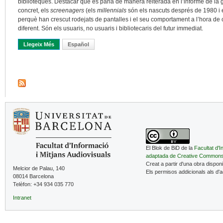
biblioteques. Destacar que es parla de manera reiterada en l’informe de l
concret, els
screenagers
(els
millennials
són els nascuts després de 1980 i 
perquè han crescut rodejats de pantalles i el seu comportament a l’hora de c
diferent. Són els usuaris, no usuaris i bibliotecaris del futur immediat.
Llegeix Més
Sobre Els Adolescents Són De Neptú, Els Bibliotecaris De Plutó
Español
El Blok de BiD de la
Facultat d'I
adaptada de Creative Common
Creat a partir d'una obra dispon
Melcior de Palau, 140
Els permisos addicionals als d'
08014 Barcelona
Telèfon: +34 934 035 770
Intranet