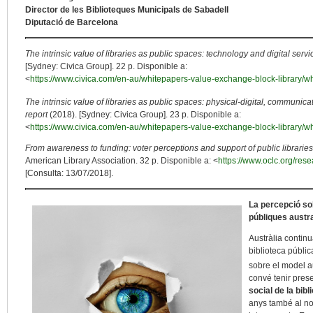
Director de les Biblioteques Municipals de Sabadell
Diputació de Barcelona
The intrinsic value of libraries as public spaces: technology and digital servic
[Sydney: Civica Group]. 22 p. Disponible a:
<
https://www.civica.com/en-au/whitepapers-value-exchange-block-library/wh
The intrinsic value of libraries as public spaces: physical-digital, commun
report
(2018). [Sydney: Civica Group]. 23 p. Disponible a:
<
https://www.civica.com/en-au/whitepapers-value-exchange-block-library/wh
From awareness to funding: voter perceptions and support of public librarie
American Library Association. 32 p. Disponible a: <
https://www.oclc.org/res
[Consulta: 13/07/2018].
La percepció sob
públiques austr
Austràlia continu
biblioteca públi
sobre el model au
convé tenir prese
social de la bibl
anys també al nos