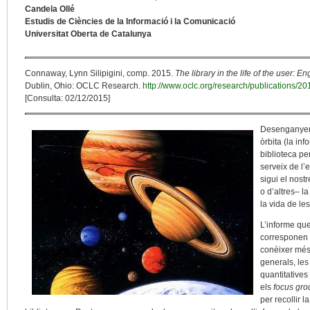
Candela Ollé
Estudis de Ciències de la Informació i la Comunicació
Universitat Oberta de Catalunya
Connaway, Lynn Silipigini, comp. 2015.
The library in the life of the user: 
Dublin, Ohio: OCLC Research.
http://www.oclc.org/research/publications/201
[Consulta: 02/12/2015]
Desenganyem-
òrbita (la in
biblioteca pe
serveix de l’e
sigui el nost
o d’altres– l
la vida de l
L’informe que
corresponen 
conèixer més 
generals, le
quantitatives 
els
focus gro
per recollir l