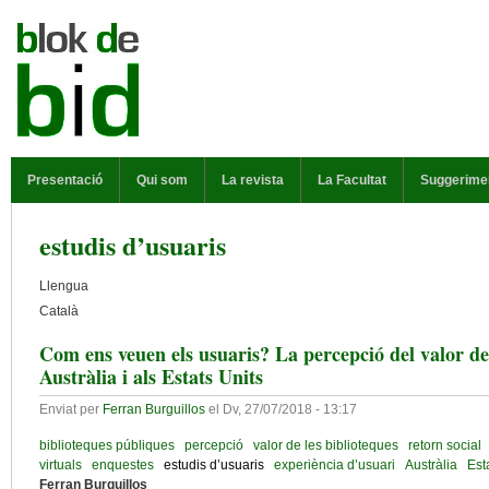
Vés al contingut
MENÚ PRINCIPAL
Presentació
Qui som
La revista
La Facultat
Suggerime
estudis d’usuaris
Llengua
Català
Com ens veuen els usuaris? La percepció del valor del
Austràlia i als Estats Units
Enviat per
Ferran Burguillos
el
Dv, 27/07/2018 - 13:17
biblioteques públiques
percepció
valor de les biblioteques
retorn social
virtuals
enquestes
estudis d’usuaris
experiència d’usuari
Austràlia
Est
Ferran Burguillos