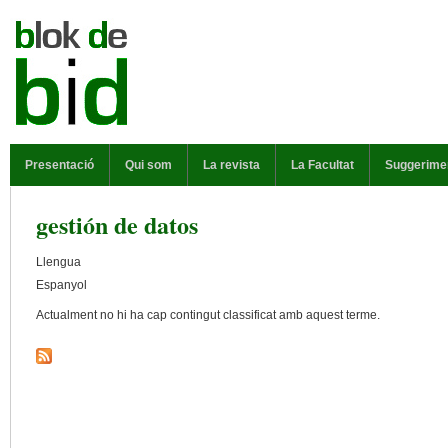
Vés al contingut
MENÚ PRINCIPAL
Presentació
Qui som
La revista
La Facultat
Suggerime
gestión de datos
Llengua
Espanyol
Actualment no hi ha cap contingut classificat amb aquest terme.