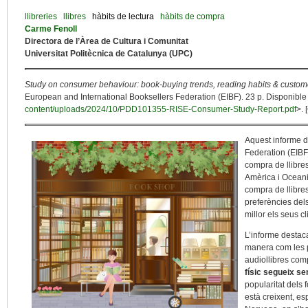
llibreries
llibres
hàbits de lectura
hàbits de compra
Carme Fenoll
Directora de l’Àrea de Cultura i Comunitat
Universitat Politècnica de Catalunya (UPC)
Study on consumer behaviour: book-buying trends, reading habits & custo
European and International Booksellers Federation (EIBF). 23 p. Disponible 
content/uploads/2024/10/PDD101355-RISE-Consumer-Study-Report.pdf
>. 
Aquest informe d
Federation (EIBF)
compra de llibres
Amèrica i Oceania
compra de llibres,
preferències dels
millor els seus cl
L’informe destaca
manera com les 
audiollibres com
físic segueix s
popularitat dels 
està creixent, es