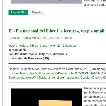
Noruega, on s’ha
a serveis d’audio
Llegeix Més
Sobre Pot La Llibreria Física Guanyar La Batalla? Reptes En La N
Español
El «Pla nacional del llibre i la lectura», un pla ampli 
Enviat per
Teresa Mañà
el
Dc, 08/11/2023 - 10:48
lectura
lectors
llibres
plans nacionals
Catalunya
Teresa Mañà
Facultat d’Informació i Mitjans Audiovisuals
Universitat de Barcelona (UB)
Llegim!: Pla nacional del llibre i la lectura de Catalunya
(2023). [Barcelona]:
Disponible a: <
https://cultura.gencat.cat/web/.content/02-DEPARTAMENT/04
llibre-lectura/arxius/Pla-Nacional-del-Llibre-i-la-Lectura-Dossier-07.pdf
>. [C
Presentat al juli
per la Generalit
arriba després d
nombroses person
sectors del món d