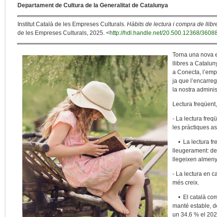
Departament de Cultura de la Generalitat de Catalunya
Institut Català de les Empreses Culturals.
Hàbits de lectura i compra de llibr
de les Empreses Culturals, 2025. <
http://hdl.handle.net/20.500.12368/3608
Torna una nova e
llibres a Catalu
a Conecta, l’empr
ja que l’encarre
la nostra adminis
Lectura freqüent,
- La lectura freq
les pràctiques as
• La lectura fre
lleugerament: del
llegeixen almeny
- La lectura en c
més creix.
• El català com 
manté estable, de
un 34,6 % el 2024