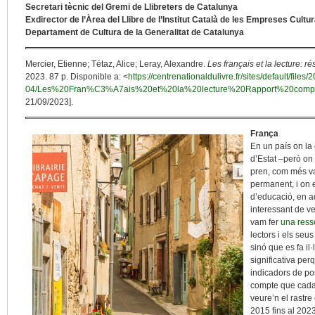
Secretari tècnic del Gremi de Llibreters de Catalunya
Exdirector de l’Àrea del Llibre de l’Institut Català de les Empreses Cultur
Departament de Cultura de la Generalitat de Catalunya
Mercier, Etienne; Tétaz, Alice; Leray, Alexandre.
Les français et la lecture: r
2023. 87 p. Disponible a: <
https://centrenationaldulivre.fr/sites/default/files/
04/Les%20Fran%C3%A7ais%20et%20la%20lecture%20Rapport%20compl
21/09/2023].
França
En un país on la 
d’Estat –però on 
pren, com més va
permanent, i on 
d’educació, en a
interessant de ve
vam fer
una ress
lectors i els se
sinó que es fa il·
significativa per
indicadors de po
compte que cada 
veure’n el rastr
2015 fins al 2023