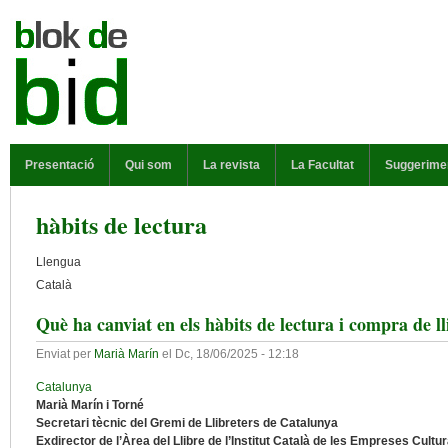
Vés al contingut
MENÚ PRINCIPAL
Presentació
Qui som
La revista
La Facultat
Suggerime
hàbits de lectura
Llengua
Català
Què ha canviat en els hàbits de lectura i compra de l
Enviat per
Marià Marín
el
Dc, 18/06/2025 - 12:18
Catalunya
Marià Marín i Torné
Secretari tècnic del Gremi de Llibreters de Catalunya
Exdirector de l’Àrea del Llibre de l’Institut Català de les Empreses Cultur