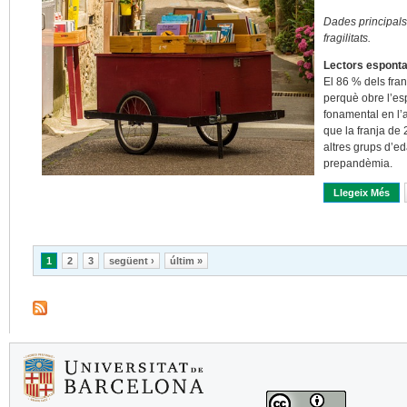
Dades principals 
fragilitats.
Lectors espontan
El 86 % dels fra
perquè obre l’espe
fonamental en l’a
que la franja de 
altres grups d’e
prepandèmia.
Llegeix Més
Sob
Pàgines
1
2
3
següent ›
últim »