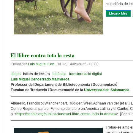
majoritària de le
Llegeix Més
Sob
El llibre contra tota la resta
Enviat per
Luis Miguel Cen...
el
Dc, 14/05/2025 - 00:00
llibres
hàbits de lectura
indústria
transformació digital
Luis Miguel Cencerrado Malmierca
Professor del Departament de Biblioteconomia i Documentació
Facultat de Traducció i Documentació de la
Universidad de Salamanca
Albarello, Francisco; Wishchenbart, Rüdiger; Weel, Adriaan van der [et al.].
E
Centro Regional para el Fomento del Libro en América Latina y el Caribe, C
p. <
https://cerlalc.org/publicaciones/el-libro-contra-todo-lo-demas/
>. [Consul
Trobar-se amb el 
resultar, si més 