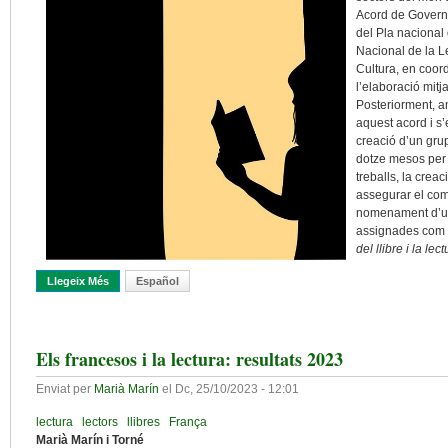
Acord de Govern 
del Pla nacional d
Nacional de la L
Cultura, en coor
l’elaboració mitj
Posteriorment, a
aquest acord i s’
creació d’un grup
dotze mesos per a
treballs, la crea
assegurar el com
nomenament d’una
assignades com 
del llibre i la le
Llegeix Més
Sobre El «Pla Nacional Del Llibre I La Lectura», Un Pla Ampli I Tr
Español
Els francesos i la lectura: resultats 2023
Enviat per
Marià Marín
el
Dc, 25/10/2023 - 12:01
lectura
lectors
llibres
França
Marià Marín i Torné