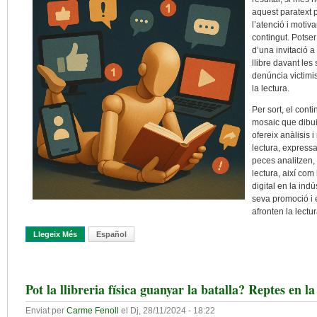
aquest paratext p
l’atenció i motiva
contingut. Potser
d’una invitació a
llibre davant les
denúncia victimis
la lectura.
Per sort, el conti
mosaic que dibu
ofereix anàlisis i
lectura, express
peces analitzen, e
lectura, així com
digital en la indús
seva promoció i 
afronten la lect
Llegeix Més
Sobre El Llibre Contra Tota La Resta
Español
Pot la llibreria física guanyar la batalla? Reptes en la
Enviat per
Carme Fenoll
el
Dj, 28/11/2024 - 18:22