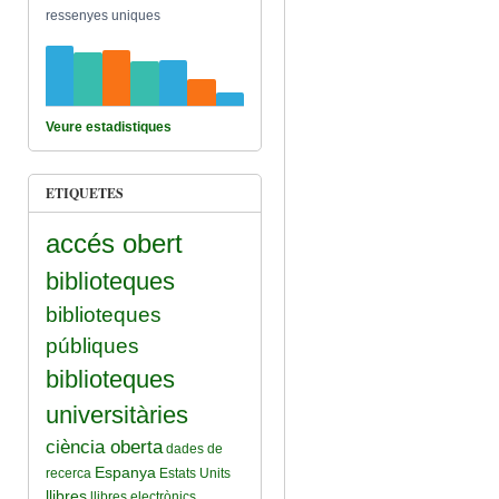
ressenyes uniques
Veure estadistiques
ETIQUETES
accés obert
biblioteques
biblioteques
públiques
ura Entre Infants I Joves
biblioteques
universitàries
ciència oberta
dades de
Espanya
recerca
Estats Units
llibres
llibres electrònics