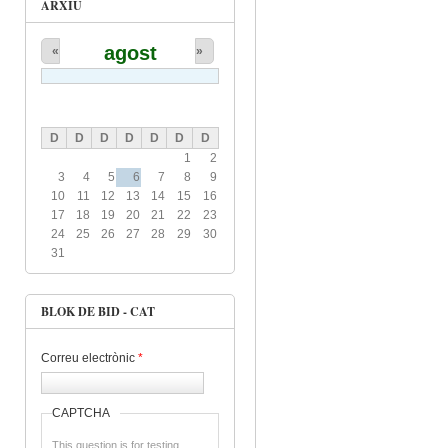
ARXIU
agost
«
»
D
D
D
D
D
D
D
1
2
3
4
5
6
7
8
9
10
11
12
13
14
15
16
17
18
19
20
21
22
23
24
25
26
27
28
29
30
31
BLOK DE BID - CAT
Correu electrònic
*
CAPTCHA
This question is for testing