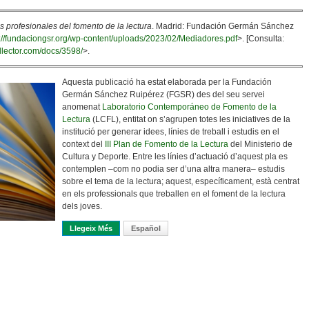
s profesionales del fomento de la lectura
. Madrid: Fundación Germán Sánchez
s://fundaciongsr.org/wp-content/uploads/2023/02/Mediadores.pdf
>. [Consulta:
allector.com/docs/3598/
>.
Aquesta publicació ha estat elaborada per la Fundación
Germán Sánchez Ruipérez (FGSR) des del seu servei
anomenat
Laboratorio Contemporáneo de Fomento de la
Lectura
(LCFL), entitat on s’agrupen totes les iniciatives de la
institució per generar idees, línies de treball i estudis en el
context del
III Plan de Fomento de la Lectura
del Ministerio de
Cultura y Deporte. Entre les línies d’actuació d’aquest pla es
contemplen ‒com no podia ser d’una altra manera‒ estudis
sobre el tema de la lectura; aquest, específicament, està centrat
en els professionals que treballen en el foment de la lectura
dels joves.
Llegeix Més
Sobre Un Treball Humil Sobre Els Mediadors De La Lect
Español