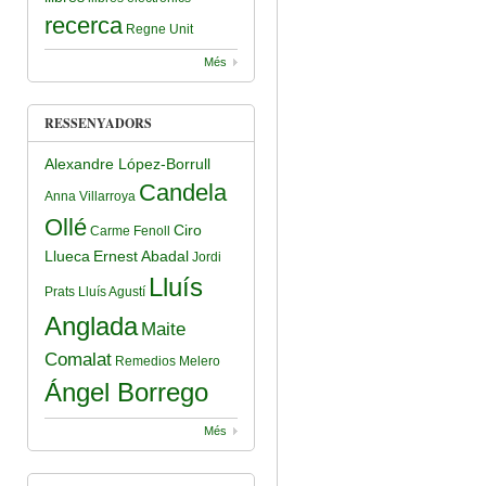
recerca
Regne Unit
Més
RESSENYADORS
Alexandre López-Borrull
Candela
Anna Villarroya
Ollé
Ciro
Carme Fenoll
Llueca
Ernest Abadal
Jordi
Lluís
Prats
Lluís Agustí
Anglada
Maite
Comalat
Remedios Melero
Ángel Borrego
Més