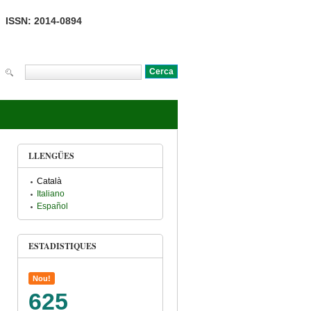
ISSN: 2014-0894
Cerca
Formulari de cerca
LLENGÜES
Català
Italiano
Español
ESTADISTIQUES
Nou!
625