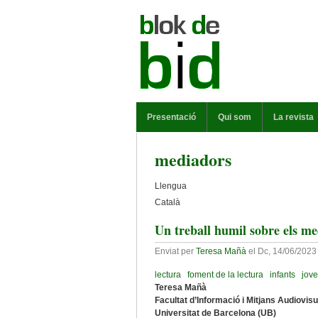
Vés al contingut
MENÚ PRINCIPAL
Presentació
Qui som
La revista
mediadors
Llengua
Català
Un treball humil sobre els med
Enviat per
Teresa Mañà
el
Dc, 14/06/2023 
lectura
foment de la lectura
infants
jov
Teresa Mañà
Facultat d’Informació i Mitjans Audiovis
Universitat de Barcelona (UB)