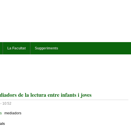
La Facultat
Suggeriments
iadors de la lectura entre infants i joves
- 10:52
es
mediadors
uals