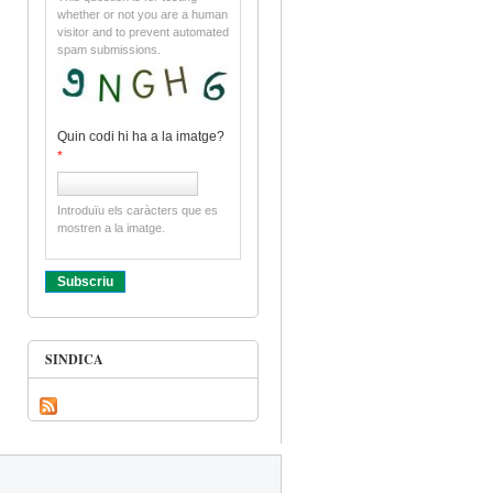
whether or not you are a human
visitor and to prevent automated
spam submissions.
Quin codi hi ha a la imatge?
*
Introduïu els caràcters que es
mostren a la imatge.
SINDICA