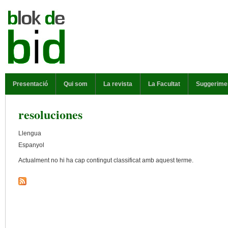
Vés al contingut
MENÚ PRINCIPAL
Presentació
Qui som
La revista
La Facultat
Suggerime
resoluciones
Llengua
Espanyol
Actualment no hi ha cap contingut classificat amb aquest terme.