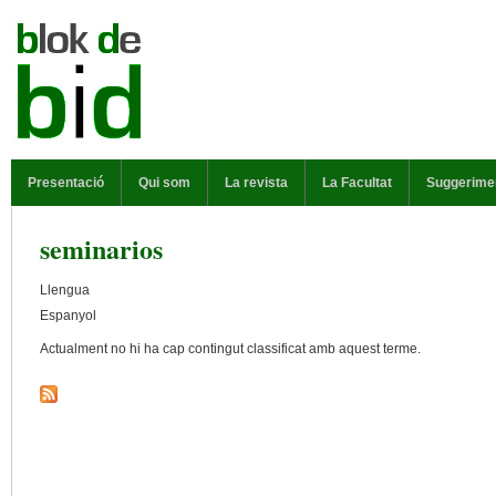
Vés al contingut
MENÚ PRINCIPAL
Presentació
Qui som
La revista
La Facultat
Suggerime
seminarios
Llengua
Espanyol
Actualment no hi ha cap contingut classificat amb aquest terme.