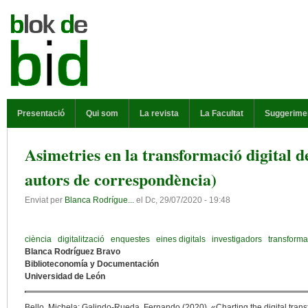
Vés al contingut
MENÚ PRINCIPAL
Presentació
Qui som
La revista
La Facultat
Suggerime
Asimetries en la transformació digital de
autors de correspondència)
Enviat per
Blanca Rodrígue...
el
Dc, 29/07/2020 - 19:48
ciència
digitalització
enquestes
eines digitals
investigadors
transformac
Blanca Rodríguez Bravo
Biblioteconomía y Documentación
Universidad de León
Bello, Michela; Galindo-Rueda, Fernando (2020). «Charting the digital trans