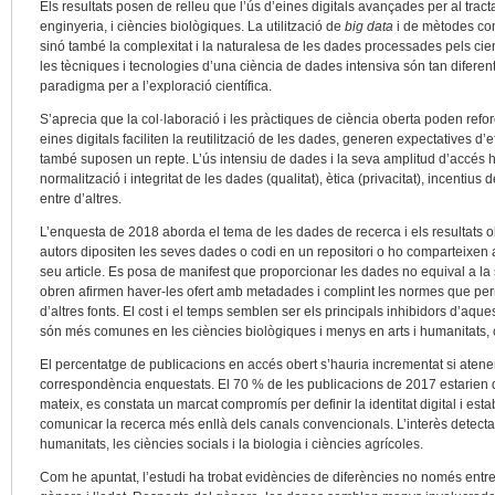
Els resultats posen de relleu que l’ús d’eines digitals avançades per al tr
enginyeria, i ciències biològiques. La utilització de
big data
i de mètodes com
sinó també la complexitat i la naturalesa de les dades processades pels cien
les tècniques i tecnologies d’una ciència de dades intensiva són tan diferent
paradigma per a l’exploració científica.
S’aprecia que la col·laboració i les pràctiques de ciència oberta poden refor
eines digitals faciliten la reutilització de les dades, generen expectatives d’ef
també suposen un repte. L’ús intensiu de dades i la seva amplitud d’accés 
normalització i integritat de les dades (qualitat), ètica (privacitat), incentius d
entre d’altres.
L’enquesta de 2018 aborda el tema de les dades de recerca i els resultats
autors dipositen les seves dades o codi en un repositori o ho comparteixen 
seu article. Es posa de manifest que proporcionar les dades no equival a la 
obren afirmen haver-les ofert amb metadades i complint les normes que per
d’altres fonts. El cost i el temps semblen ser els principals inhibidors d’aqu
són més comunes en les ciències biològiques i menys en arts i humanitats, 
El percentatge de publicacions en accés obert s’hauria incrementat si atene
correspondència enquestats. El 70 % de les publicacions de 2017 estarien di
mateix, es constata un marcat compromís per definir la identitat digital i esta
comunicar la recerca més enllà dels canals convencionals. L’interès detectat
humanitats, les ciències socials i la biologia i ciències agrícoles.
Com he apuntat, l’estudi ha trobat evidències de diferències no només entre 