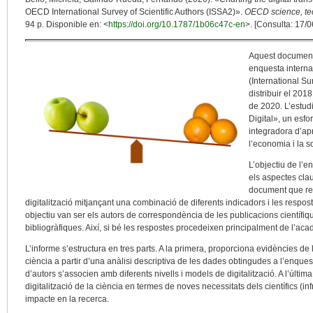
OECD International Survey of Scientific Authors (ISSA2)».
OECD science, te
94 p. Disponible en: <
https://doi.org/10.1787/1b06c47c-en
>. [Consulta: 17/0
Aquest document 
enquesta interna
(International Su
distribuir el 2018
de 2020. L’estud
Digital», un esfo
integradora d’ap
l’economia i la so
L’objectiu de l’e
els aspectes clau
document que res
digitalització mitjançant una combinació de diferents indicadors i les respo
objectiu van ser els autors de correspondència de les publicacions científi
bibliogràfiques. Així, si bé les respostes procedeixen principalment de l’acad
L’informe s’estructura en tres parts. A la primera, proporciona evidències de 
ciència a partir d’una anàlisi descriptiva de les dades obtingudes a l’enquest
d’autors s’associen amb diferents nivells i models de digitalització. A l’última
digitalització de la ciència en termes de noves necessitats dels científics (in
impacte en la recerca.