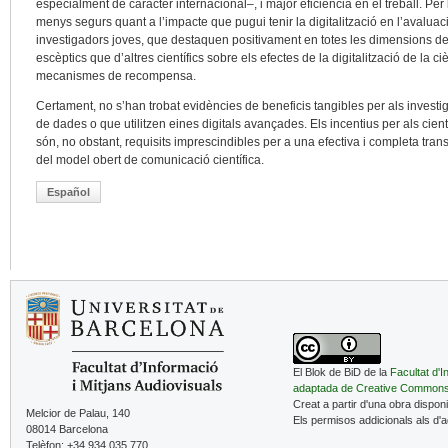
especialment de caràcter internacional–, i major eficiència en el treball. P
menys segurs quant a l’impacte que pugui tenir la digitalització en l’avaluaci
investigadors joves, que destaquen positivament en totes les dimensions de 
escèptics que d’altres científics sobre els efectes de la digitalització de la c
mecanismes de recompensa.
Certament, no s’han trobat evidències de beneficis tangibles per als inves
de dades o que utilitzen eines digitals avançades. Els incentius per als científ
són, no obstant, requisits imprescindibles per a una efectiva i completa trans
del model obert de comunicació científica.
Español
El Blok de BiD de la
Facultat d'I
adaptada de Creative Common
Creat a partir d'una obra dispon
Melcior de Palau, 140
Els permisos addicionals als d'
08014 Barcelona
Telèfon: +34 934 035 770