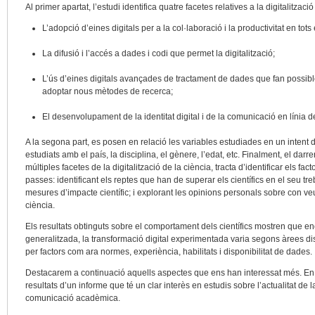
Al primer apartat, l’estudi identifica quatre facetes relatives a la digitalització
L’adopció d’eines digitals per a la col·laboració i la productivitat en tots 
La difusió i l’accés a dades i codi que permet la digitalització;
L’ús d’eines digitals avançades de tractament de dades que fan possib
adoptar nous mètodes de recerca;
El desenvolupament de la identitat digital i de la comunicació en línia del 
A la segona part, es posen en relació les variables estudiades en un intent 
estudiats amb el país, la disciplina, el gènere, l’edat, etc. Finalment, el darr
múltiples facetes de la digitalització de la ciència, tracta d’identificar els fac
passes: identificant els reptes que han de superar els científics en el seu tre
mesures d’impacte científic; i explorant les opinions personals sobre con veue
ciència.
Els resultats obtinguts sobre el comportament dels científics mostren que enca
generalitzada, la transformació digital experimentada varia segons àrees disc
per factors com ara normes, experiència, habilitats i disponibilitat de dades.
Destacarem a continuació aquells aspectes que ens han interessat més. En a
resultats d’un informe que té un clar interès en estudis sobre l’actualitat de la
comunicació acadèmica.