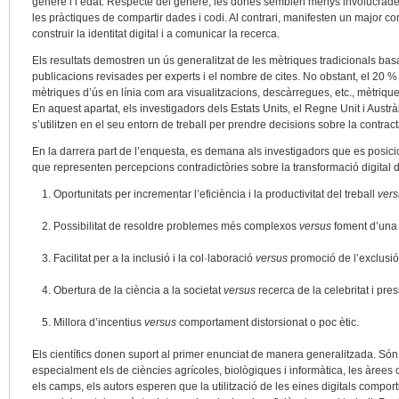
gènere i l’edat. Respecte del gènere, les dones semblen menys involucrade
les pràctiques de compartir dades i codi. Al contrari, manifesten un major c
construir la identitat digital i a comunicar la recerca.
Els resultats demostren un ús generalitzat de les mètriques tradicionals basa
publicacions revisades per experts i el nombre de cites. No obstant, el 20 % 
mètriques d’ús en línia com ara visualitzacions, descàrregues, etc., mètriq
En aquest apartat, els investigadors dels Estats Units, el Regne Unit i Austr
s’utilitzen en el seu entorn de treball per prendre decisions sobre la contra
En la darrera part de l’enquesta, es demana als investigadors que es posi
que representen percepcions contradictòries sobre la transformació digital d
Oportunitats per incrementar l’eficiència i la productivitat del treball
ver
Possibilitat de resoldre problemes més complexos
versus
foment d’una 
Facilitat per a la inclusió i la col·laboració
versus
promoció de l’exclusió
Obertura de la ciència a la societat
versus
recerca de la celebritat i pre
Millora d’incentius
versus
comportament distorsionat o poc ètic.
Els científics donen suport al primer enunciat de manera generalitzada. Són o
especialment els de ciències agrícoles, biològiques i informàtica, les àrees o
els camps, els autors esperen que la utilització de les eines digitals compor