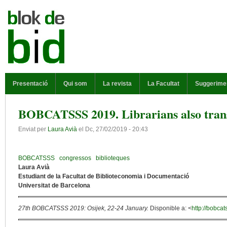
Vés al contingut
MENÚ PRINCIPAL
Presentació
Qui som
La revista
La Facultat
Suggerime
BOBCATSSS 2019. Librarians also trans
Enviat per
Laura Avià
el
Dc, 27/02/2019 - 20:43
BOBCATSSS
congressos
biblioteques
Laura Avià
Estudiant de la Facultat de Biblioteconomia i Documentació
Universitat de Barcelona
27th BOBCATSSS 2019: Osijek, 22-24 January.
Disponible a: <
http://bobcat