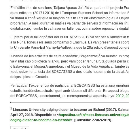
En l’últim bloc de sessions, Tatjana Aparac-Jelušić va parlar del projecte E
dues edicions (2017 i 2018) de l’European Summer School on Information S
va donar a conèixer que la majoria dels titulats en «Informatologia» a Osij
programari. A més, durant el matí es va parlar de serveis d’informació en líni
digitalització, i també hi va haver un taller patrocinat sobre repositoris digital
El premi per al millor pòster del BOBCATSSS 2019 va ser per a
Animals in th
a la Núria Toneu i els seus companys d’Erasmus. Es van presentar els co
la Université París-Est Marne-la-Vallée, ja que la 28a edició d’aquest congrés
A banda de les activitats de caire acadèmic, l’organització va muntar un pr
va visitar cap biblioteca ni arxiu, però vam poder fer una ruta guiada per la c
d’Eslavònia, el Museu Arqueològic i el Museu de la Vida Aquàtica. També va
«pub quiz» i una festa del BOBCATSSS a dos locals nocturns de la ciutat. A 
dolços típics de Croàcia.
Per acabar, l’experiència de participar al BOBCATSSS ha estat una oportunit
estudis, tendències actuals i gent amb idees molt diferents. En aquest blog 
del BOBCATSSS, concretament, les corresponents a aquests anys:
2012
,
2
1
Linnaeus University edging closer to become an iSchool (2017). Kalmar,
April 27, 2018. Disponible a: <
https://lnu.se/en/meet-linnaeus-university
edging-closer-to-become-an-ischool/
>. [Consulta: 22/02/2019].