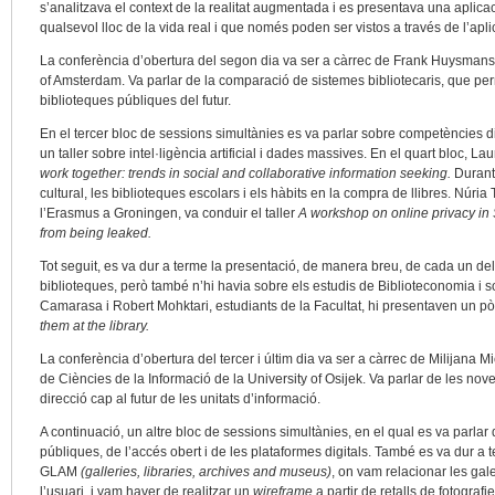
s’analitzava el context de la realitat augmentada i es presentava una aplic
qualsevol lloc de la vida real i que només poden ser vistos a través de l’apl
La conferència d’obertura del segon dia va ser a càrrec de Frank Huysmans,
of Amsterdam. Va parlar de la comparació de sistemes bibliotecaris, que per
biblioteques públiques del futur.
En el tercer bloc de sessions simultànies es va parlar sobre competències digi
un taller sobre intel·ligència artificial i dades massives. En el quart bloc, L
work together: trends in social and collaborative information seeking.
Durant 
cultural, les biblioteques escolars i els hàbits en la compra de llibres. Nú
l’Erasmus a Groningen, va conduir el taller
A workshop on online privacy in
from being leaked.
Tot seguit, es va dur a terme la presentació, de manera breu, de cada un de
biblioteques, però també n’hi havia sobre els estudis de Biblioteconomia i 
Camarasa i Robert Mohktari, estudiants de la Facultat, hi presentaven un pò
them at the library.
La conferència d’obertura del tercer i últim dia va ser a càrrec de Milijana 
de Ciències de la Informació de la University of Osijek. Va parlar de les nov
direcció cap al futur de les unitats d’informació.
A continuació, un altre bloc de sessions simultànies, en el qual es va parlar 
públiques, de l’accés obert i de les plataformes digitals. També es va dur a t
GLAM
(galleries, libraries, archives and museus)
, on vam relacionar les gale
l’usuari, i vam haver de realitzar un
wireframe
a partir de retalls de fotografi