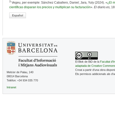
3
Vegeu, per exemple: Sánchez Caballero, Daniel; Jara, Yuly (2024). «
¿El m
científicas disparan los precios y multiplican su facturación
».
El diario.es,
18
Español
El Blok de BiD de la
Facultat d'I
adaptada de Creative Common
Creat a partir d'una obra dispon
Melcior de Palau, 140
Els permisos addicionals als d'
08014 Barcelona
Telèfon: +34 934 035 770
Intranet