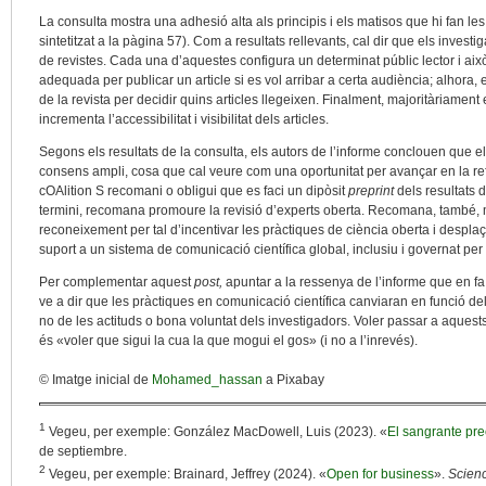
La consulta mostra una adhesió alta als principis i els matisos que hi fan
sintetitzat a la pàgina 57). Com a resultats rellevants, cal dir que els inves
de revistes. Cada una d’aquestes configura un determinat públic lector i ai
adequada per publicar un article si es vol arribar a certa audiència; alhora,
de la revista per decidir quins articles llegeixen. Finalment, majoritàriament
incrementa l’accessibilitat i visibilitat dels articles.
Segons els resultats de la consulta, els autors de l’informe conclouen que e
consens ampli, cosa que cal veure com una oportunitat per avançar en la re
cOAlition S recomani o obligui que es faci un dipòsit
preprint
dels resultats 
termini, recomana promoure la revisió d’experts oberta. Recomana, també, mé
reconeixement per tal d’incentivar les pràctiques de ciència oberta i despla
suport a un sistema de comunicació científica global, inclusiu i governat per
Per complementar aquest
post,
apuntar a la ressenya de l’informe que en fa
ve a dir que les pràctiques en comunicació científica canviaran en funció de
no de les actituds o bona voluntat dels investigadors. Voler passar a aquests 
és «voler que sigui la cua la que mogui el gos» (i no a l’inrevés).
© Imatge inicial de
Mohamed_hassan
a Pixabay
1
Vegeu, per exemple: González MacDowell, Luis (2023). «
El sangrante pre
de septiembre.
2
Vegeu, per exemple: Brainard, Jeffrey (2024). «
Open for business
».
Scien