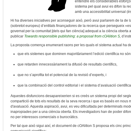
entendre els considerables esforços
sistema pel qual avui es difon la rec
amb una accessibilitat universal (és 
Hi ha diverses iniciatives per aconseguir això, però avui parlarem de la de 
(sobretot europeu) d’entitats finançadores de la recerca que persegueix «es
governat per la comunitat [dels qui fan ciència] adequat a la ciència oberta a
publicar
Towards responsible publishing: a proposal from cOAlition S
,
d’inst
La proposta comença enumerant raons per les quals el sistema actual ha de
que els sistemes que dominen majoritàriament l’edició científica no són
que retarden innecessàriament la difusió de resultats científics,
que no s’aprofita tot el potencial de la revisió d’experts, i
que la combinació del control editorial i el sistema d’avaluació científic
Aquestes disfuncions desapareixerien si es creés un sistema propi del segle 
compartició de tots els resultats de la seva recerca i que es basés en nous m
d'avaluació. Aquesta aspiració, avui, es veu dificultada per determinats mod
inapropiades per a una ciència oberta. Els investigadors han de poder difond
no per interessos comercials o burocràtics.
Per tal que això sigui així, el document de cOAlition S proposa els cinc prin