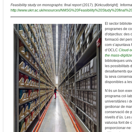
Feasibility study on monographs: final report
(2017). [Kirkcudbright]: Inform
http://www.ukrr.ac.uk/resources/NMSG%20Feasibility%20Study%20final%20
El sector biblio
programes de co
d'objectius: des 
formació del pers
com s’apuntava 
d’OCLC
Cloud-so
the mass-digitize
biblioteques univ
les possibilitat
desafiaments que
la seva conservac
disponibles a les
N’és un bon exe
programa col·lab
universitàries i d
gestionar de mane
conservació de 
nivells d’ús. Les
valuosa font de c
proporcionar-ne 