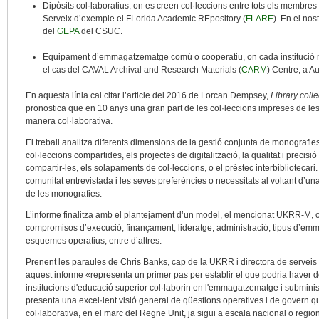
Dipòsits col·laboratius, on es creen col·leccions entre tots els membres i 
Serveix d’exemple el FLorida Academic REpository (
FLARE
). En el nos
del
GEPA
del CSUC.
Equipament d’emmagatzematge comú o cooperatiu, on cada institució ma
el cas del CAVAL Archival and Research Materials (
CARM
) Centre, a Au
En aquesta línia cal citar l’article del 2016 de Lorcan Dempsey,
Library colle
pronostica que en 10 anys una gran part de les col·leccions impreses de 
manera col·laborativa.
El treball analitza diferents dimensions de la gestió conjunta de monografi
col·leccions compartides, els projectes de digitalització, la qualitat i precis
compartir-les, els solapaments de col·leccions, o el préstec interbibliotecari
comunitat entrevistada i les seves preferències o necessitats al voltant d’un
de les monografies.
L’informe finalitza amb el plantejament d’un model, el mencionat UKRR-M, on
compromisos d’execució, finançament, lideratge, administració, tipus d’emm
esquemes operatius, entre d’altres.
Prenent les paraules de Chris Banks, cap de la UKRR i directora de serveis 
aquest informe «representa un primer pas per establir el que podria haver 
institucions d'educació superior col·laborin en l'emmagatzematge i submini
presenta una excel·lent visió general de qüestions operatives i de govern qu
col·laborativa, en el marc del Regne Unit, ja sigui a escala nacional o region