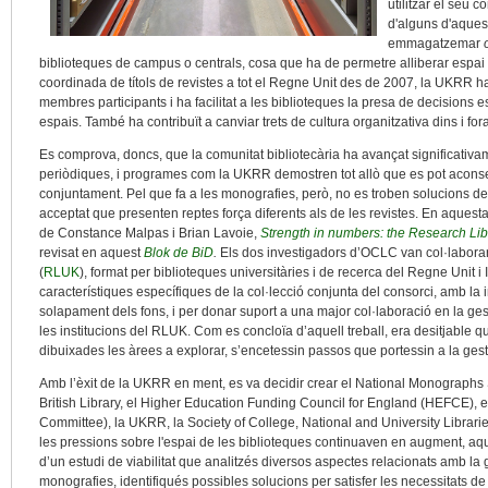
utilitzar el seu c
d'alguns d'aquest
emmagatzemar
biblioteques de campus o centrals, cosa que ha de permetre alliberar espai p
coordinada de títols de revistes a tot el Regne Unit des de 2007, la UKRR h
membres participants i ha facilitat a les biblioteques la presa de decisions e
espais. També ha contribuït a canviar trets de cultura organitzativa dins i for
Es comprova, doncs, que la comunitat bibliotecària ha avançat significativa
periòdiques, i programes com la UKRR demostren tot allò que es pot aconse
conjuntament. Pel que fa a les monografies, però, no es troben solucions de
acceptat que presenten reptes força diferents als de les revistes. En aquesta 
de Constance Malpas i Brian Lavoie,
Strength in numbers: the Research Lib
revisat en aquest
Blok de BiD
.
Els dos investigadors d’OCLC van col·labora
(
RLUK
), format per biblioteques universitàries i de recerca del Regne Unit i Ir
característiques específiques de la col·lecció conjunta del consorci, amb la i
solapament dels fons, i per donar suport a una major col·laboració en la ges
les institucions del RLUK. Com es concloïa d’aquell treball, era desitjable 
dibuixades les àrees a explorar, s’encetessin passos que portessin a la ges
Amb l’èxit de la UKRR en ment, es va decidir crear el National Monographs
British Library, el Higher Education Funding Council for England (HEFCE), el
Committee), la UKRR, la Society of College, National and University Libra
les pressions sobre l'espai de les biblioteques continuaven en augment, aque
d’un estudi de viabilitat que analitzés diversos aspectes relacionats amb la 
monografies, identifiqués possibles solucions per satisfer les necessitats de 