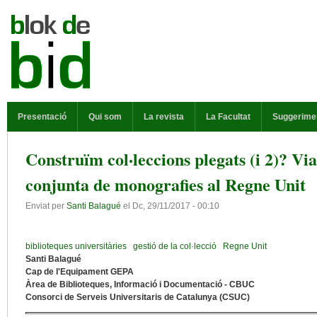
Vés al contingut
MENÚ PRINCIPAL
Presentació
Qui som
La revista
La Facultat
Suggerime
Construïm col·leccions plegats (i 2)? Viab
conjunta de monografies al Regne Unit
Enviat per
Santi Balagué
el
Dc, 29/11/2017 - 00:10
biblioteques universitàries
gestió de la col·lecció
Regne Unit
Santi Balagué
Cap de l'Equipament GEPA
Àrea de Biblioteques, Informació i Documentació - CBUC
Consorci de Serveis Universitaris de Catalunya (CSUC)