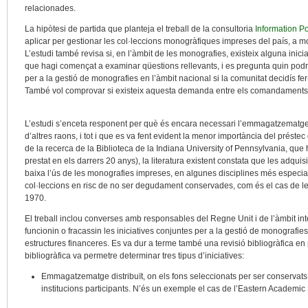
relacionades.
La hipòtesi de partida que planteja el treball de la consultoria
Information P
aplicar per gestionar les col·leccions monogràfiques impreses del país,
L’estudi també revisa si, en l’àmbit de les monografies, existeix alguna inic
que hagi començat a examinar qüestions rellevants, i es pregunta quin pod
per a la gestió de monografies en l’àmbit nacional si la comunitat decidís fe
També vol comprovar si existeix aquesta demanda entre els comandaments de
L’estudi s’enceta responent per què és encara necessari l’emmagatzematg
d’altres raons, i tot i que es va fent evident la menor importància del préstec 
de la recerca de la Biblioteca de la Indiana University of Pennsylvania, que 
prestat en els darrers 20 anys), la literatura existent constata que les adqu
baixa l’ús de les monografies impreses, en algunes disciplines més especia
col·leccions en risc de no ser degudament conservades, com és el cas de l
1970.
El treball inclou converses amb responsables del Regne Unit i de l’àmbit in
funcionin o fracassin les iniciatives conjuntes per a la gestió de monografies
estructures financeres. Es va dur a terme també una revisió bibliogràfica en 
bibliogràfica va permetre determinar tres tipus d’iniciatives:
Emmagatzematge distribuït, on els fons seleccionats per ser conservats 
institucions participants. N’és un exemple el cas de l’Eastern Academic 