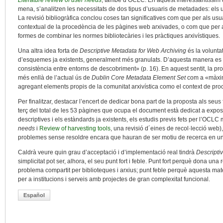
Literature review of user needs
, també d’OCLC. En aquest interessantíssim 
mena, s’analitzen les necessitats de dos tipus d’usuaris de metadades: els u
La revisió bibliogràfica conclou coses tan significatives com que per als usu
contextual de la procedència de les pàgines web arxivades, o com que per al
formes de combinar les normes bibliotecàries i les pràctiques arxivístiques.
Una altra idea forta de
Descriptive Metadata for Web Archiving
és la volunta
d’esquemes ja existents, generalment més granulats. D’aquesta manera es pre
consistència entre entorns de descobriment» (p. 16). En aquest sentit, la 
més enllà de l’actual ús de
Dublin Core Metadata Element Set
com a «màxim 
agregant elements propis de la comunitat arxivística como el context de proce
Per finalitzar, destacar l’encert de dedicar bona part de la proposta als seu
terç del total de les 53 pàgines que ocupa el document està dedicat a exposar
descriptives i els estàndards ja existents, els estudis previs fets per l’OCLC
needs
i
Review of harvesting tools
, una revisió d´eines de recol·lecció web),
problemes sense resoldre encara que hauran de ser motiu de recerca en un 
Caldrà veure quin grau d’acceptació i d’implementació real tindrà
Descripti
simplicitat pot ser, alhora, el seu punt fort i feble. Punt fort perquè dona un
problema compartit per biblioteques i arxius; punt feble perquè aquesta matei
per a institucions i serveis amb projectes de gran complexitat funcional.
Español