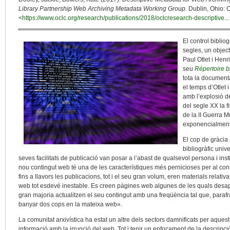
Library Partnership Web Archiving Metadata Working Group.
Dublin, Ohio: 
<
https://www.oclc.org/research/publications/2018/oclcresearch-descriptive...
El control biblio
segles, un object
Paul Otlet i Henr
seu
Répertoire b
tota la documenta
el temps d’Otlet i
amb l’explosió d
del segle XX la 
de la II Guerra 
exponencialment 
El cop de gràcia 
bibliogràfic univ
seves facilitats de publicació van posar a l’abast de qualsevol persona i inst
nou contingut web té una de les característiques més pernicioses per al control 
fins a llavors les publicacions, tot i el seu gran volum, eren materials relati
web tot esdevé inestable. Es creen pàgines web algunes de les quals desap
gran majoria actualitzen el seu contingut amb una freqüència tal que, parafr
banyar dos cops en la mateixa web».
La comunitat arxivística ha estat un altre dels sectors damnificats per aquest
informació amb la irrupció del web. Tot i tenir un enfocament de la descripció