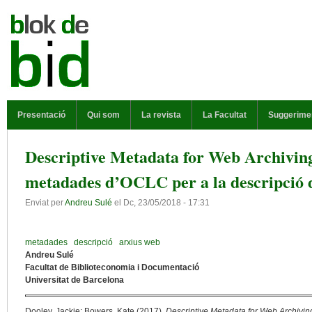
Vés al contingut
MENÚ PRINCIPAL
Presentació
Qui som
La revista
La Facultat
Suggerime
Descriptive Metadata for Web Archivin
metadades d’OCLC per a la descripció 
Enviat per
Andreu Sulé
el
Dc, 23/05/2018 - 17:31
metadades
descripció
arxius web
Andreu Sulé
Facultat de Biblioteconomia i Documentació
Universitat de Barcelona
Dooley, Jackie; Bowers, Kate (2017).
Descriptive Metadata for Web Archiv