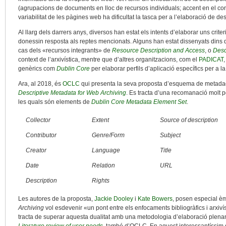
(agrupacions de documents en lloc de recursos individuals; accent en el cont
variabilitat de les pàgines web ha dificultat la tasca per a l’elaboració de d
Al llarg dels darrers anys, diversos han estat els intents d’elaborar uns crit
donessin resposta als reptes mencionats. Alguns han estat dissenyats dins 
cas dels «recursos integrants» de
Resource Description and Access
, o
Desc
context de l’arxivística, mentre que d’altres organitzacions, com el
PADICAT
genèrics com
Dublin Core
per elaborar perfils d’aplicació específics per a 
Ara, al 2018, és
OCLC
qui presenta la seva proposta d’esquema de metadad
Descriptive Metadata for Web Archiving
. Es tracta d’una recomanació molt 
les quals són elements de
Dublin Core Metadata Element Set
.
Collector
Extent
Source of description
Contributor
Genre/Form
Subject
Creator
Language
Title
Date
Relation
URL
Description
Rights
Les autores de la proposta,
Jackie Dooley
i
Kate Bowers
, posen especial èm
Archiving
vol esdevenir «un pont entre els enfocaments bibliogràfics i arxivíst
tracta de superar aquesta dualitat amb una metodologia d’elaboració plenam