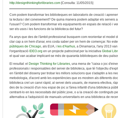
http://designthinkingforlibraries.com
[Consulta: 11/05/2015]
Com podem transformar les biblioteques en laboratoris de creació i aprenent
la lectura i del coneixement? De quina manera podem adaptar els serveis a l'e
l'usuari? Com podem transformar els equipaments en espais de relació i ver
ser els usos i les funcions de la biblioteca del futur?
Fa anys que des de l'àmbit professional busquem com reorientar el model del
clar cap a on hem d'anar, ens costa saber per on hem de començar. No es
públiques de Chicago
, als EUA, i
les d'Aarhus
, a Dinamarca, l'any 2013 va
l'organització
IDEO.org
en un projecte patrocinat per la iniciativa
Global Libr
el qual van acabar implicant-se més de quaranta biblioteques de deu països
El resultat: el
Design Thinking for Libraries
, una mena de "caixa o joc d'eines
professionals i responsables del servei de biblioteca, que té l'objectiu d'exp
en l'àmbit del disseny per trobar les millors solucions que s'adaptin a les ne
metodologia, d'acord amb les experiències que es mostren als diferents doc
biblioteca creï un canvi ràpid, al servei dels usuaris, de manera efectiva, r
des de la creació d'un nou espai de joc a l'àrea infantil d'una biblioteca públic
centrant-lo en les necessitats del públic jove, o a la creació de continguts 
alternativa a l'adquisició de manuals universitaris en una biblioteca de rece