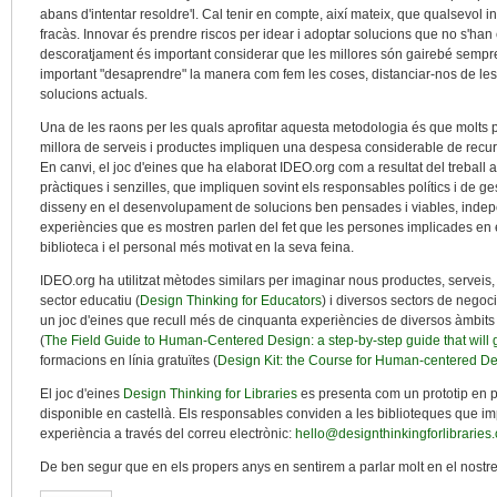
abans d'intentar resoldre'l. Cal tenir en compte, així mateix, que qualsevo
fracàs. Innovar és prendre riscos per idear i adoptar solucions que no s'han 
descoratjament és important considerar que les millores són gairebé sempre
important "desaprendre" la manera com fem les coses, distanciar-nos de les
solucions actuals.
Una de les raons per les quals aprofitar aquesta metodologia és que molts 
millora de serveis i productes impliquen una despesa considerable de recur
En canvi, el joc d'eines que ha elaborat IDEO.org com a resultat del treball 
pràctiques i senzilles, que impliquen sovint els responsables polítics i de ge
disseny en el desenvolupament de solucions ben pensades i viables, indepen
experiències que es mostren parlen del fet que les persones implicades e
biblioteca i el personal més motivat en la seva feina.
IDEO.org ha utilitzat mètodes similars per imaginar nous productes, serveis,
sector educatiu (
Design Thinking for Educators
) i diversos sectors de nego
un joc d'eines que recull més de cinquanta experiències de diversos àmbits 
(
The Field Guide to Human-Centered Design: a step-by-step guide that will g
formacions en línia gratuïtes (
Design Kit: the Course for Human-centered D
El joc d'eines
Design Thinking for Libraries
es presenta com un prototip en p
disponible en castellà. Els responsables conviden a les biblioteques que im
experiència a través del correu electrònic:
hello@designthinkingforlibraries
De ben segur que en els propers anys en sentirem a parlar molt en el nostre