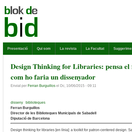
Vés al contingut
MENÚ PRINCIPAL
Presentació
Qui som
La revista
La Facultat
Suggerime
Design Thinking for Libraries: pensa el 
com ho faria un dissenyador
Enviat per
Ferran Burguillos
el
Dc, 10/06/2015 - 09:11
disseny
biblioteques
Ferran Burguillos
Director de les Biblioteques Municipals de Sabadell
Diputació de Barcelona
Design thinking for libraries [en línia]: a toolkit for patron-centered design.