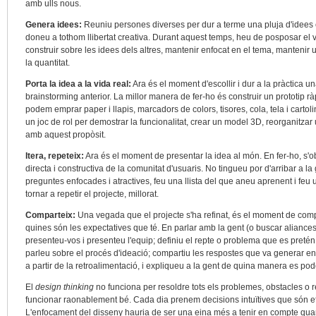
amb ulls nous.
Genera idees:
Reuniu persones diverses per dur a terme una pluja d'idees
doneu a tothom llibertat creativa. Durant aquest temps, heu de posposar el v
construir sobre les idees dels altres, mantenir enfocat en el tema, mantenir 
la quantitat.
Porta la idea a la vida real:
Ara és el moment d'escollir i dur a la pràctica un
brainstorming anterior. La millor manera de fer-ho és construir un prototip ràp
podem emprar paper i llapis, marcadors de colors, tisores, cola, tela i cartol
un joc de rol per demostrar la funcionalitat, crear un model 3D, reorganitzar
amb aquest propòsit.
Itera, repeteix:
Ara és el moment de presentar la idea al món. En fer-ho, s'ob
directa i constructiva de la comunitat d'usuaris. No tingueu por d'arribar a l
preguntes enfocades i atractives, feu una llista del que aneu aprenent i feu 
tornar a repetir el projecte, millorat.
Comparteix:
Una vegada que el projecte s'ha refinat, és el moment de compar
quines són les expectatives que té. En parlar amb la gent (o buscar aliances
presenteu-vos i presenteu l'equip; definiu el repte o problema que es pretén 
parleu sobre el procés d'ideació; compartiu les respostes que va generar en
a partir de la retroalimentació, i expliqueu a la gent de quina manera es pod
El
design thinking
no funciona per resoldre tots els problemes, obstacles o r
funcionar raonablement bé. Cada dia prenem decisions intuïtives que són efi
L'enfocament del disseny hauria de ser una eina més a tenir en compte qua