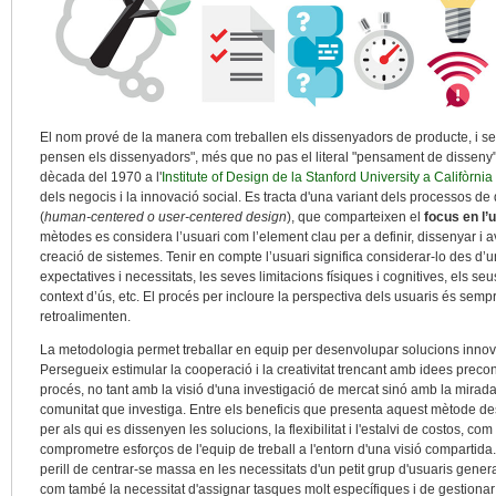
El nom prové de la manera com treballen els dissenyadors de producte, i ser
pensen els dissenyadors", més que no pas el literal "pensament de dissen
dècada del 1970 a l'
Institute of Design de la Stanford University a Califòrnia
dels negocis i la innovació social. Es tracta d'una variant dels processos de
(
human-centered o user-centered design
), que comparteixen el
focus en l’u
mètodes es considera l’usuari com l’element clau per a definir, dissenyar i a
creació de sistemes. Tenir en compte l’usuari significa considerar-lo des d’
expectatives i necessitats, les seves limitacions físiques i cognitives, els seu
context d’ús, etc. El procés per incloure la perspectiva dels usuaris és sem
retroalimenten.
La metodologia permet treballar en equip per desenvolupar solucions innov
Persegueix estimular la cooperació i la creativitat trencant amb idees prec
procés, no tant amb la visió d'una investigació de mercat sinó amb la mirada 
comunitat que investiga. Entre els beneficis que presenta aquest mètode de
per als qui es dissenyen les solucions, la flexibilitat i l'estalvi de costos, com
comprometre esforços de l'equip de treball a l'entorn d'una visió compartida.
perill de centrar-se massa en les necessitats d'un petit grup d'usuaris gener
com també la necessitat d'assignar tasques molt específiques i de gestionar