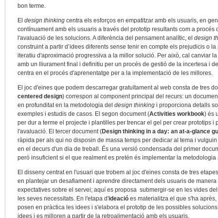
bon terme.
El
design thinking
centra els esforços en empatitzar amb els usuaris, en gene
contínuament amb els usuaris a través del prototip resultants com a procés 
l'avaluació de les solucions. A diferència del pensament analític, el
design t
construint a partir d’idees diferents sense tenir en compte els prejudicis o
iteratiu d'aproximació progressiva a la millor solució. Per això, cal canviar 
amb un lliurament final i definitiu per un procés de gestió de la incertesa i d
centra en el procés d'aprenentatge per a la implementació de les millores.
El joc d'eines que podem descarregar gratuïtament al web consta de tres do
centered design
) correspon al component principal del recurs: un docume
en profunditat en la metodologia del
design thinking
i proporciona detalls 
exemples i estudis de casos. El segon document (
Activities workbook
) és 
per dur a terme el projecte i plantilles per trencar el gel per crear prototips 
l'avaluació. El tercer document (
Design thinking in a day: an at-a-glance g
ràpida per als qui no disposin de massa temps per dedicar al tema i vulgui
en el decurs d'un dia de treball. És una versió condensada del primer docum
però insuficient si el que realment es pretén és implementar la metodologia a
El disseny centrat en l'usuari que trobem al joc d'eines consta de tres etapes
en plantejar un desafiament i aprendre directament dels usuaris de manera 
expectatives sobre el servei; aquí es proposa submergir-se en les vides del
les seves necessitats. En l'etapa d'
ideació
es materialitza el que s'ha après, 
posen en pràctica les idees i s'elabora el prototip de les possibles solucions.
idees i es milloren a partir de la retroalimentació amb els usuaris.