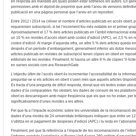
en resposta als mandats als quals poden estar sotmesos els autors. En gener
permissives amb el dipòsit de
preprints
que amb l’arxiu de versions definitiv
publicació en una pàgina personal que l’arxiu en un repositori.
Entre 2012 i 2014 va créixer el nombre d’articles publicats en accés obert, p
requereixen subscripció, si bé l’increment fou més notable en el primer grup 
Aproximadament el 17 % dels articles publicats en l’àmbit internacional es
un 10 % en revistes d’accés obert amb costos d’edició (APC), un 2,5 % en re
costos d’edició. Al marge d’aquesta xifra, un altre 5 % dels articles queda en 
després d’un període d’embargament, generalment inferior als dotze mesos. 
articles publicats en revistes de subscripció tenen còpies en obert en reposi
editorials de les revistes. Finalment, hi hauria un altre 9 % de còpies “il·líci
en xarxes socials com ara ResearchGate.
L’objectiu últim de l’accés obert és incrementar l’accessibilitat de la informa
preguntar-se si els articles en obert s’usen més que aquells articles dispon
Es tracta d’una pregunta de difícil resposta, donat que els textos estan ubi
dades d’ús comparables. No obstant, les dades de consum de les plataformes
obert es descarreguen amb major freqüència que els que no ho estan, per bé
significativament d’unes revistes a les altres.
Pel que fa a l’impacte econòmic sobre les universitats de la recomanació de 
dades d’una mostra de 24 universitats britàniques indiquen que entre un 12
s’utilitza en el pagament de despeses d’edició (APC) i la resta en l’abonam
Finalment, pel que fa referència a l’impacte de les recomanacions de l’inform