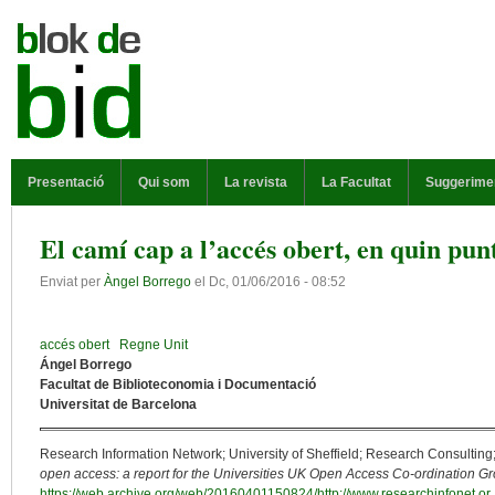
Vés al contingut
MENÚ PRINCIPAL
Presentació
Qui som
La revista
La Facultat
Suggerime
El camí cap a l’accés obert, en quin pu
Enviat per
Àngel Borrego
el
Dc, 01/06/2016 - 08:52
accés obert
Regne Unit
Ángel Borrego
Facultat de Biblioteconomia i Documentació
Universitat de Barcelona
Research Information Network; University of Sheffield; Research Consulting;
open access: a report for the Universities UK Open Access Co-ordination G
https://web.archive.org/web/20160401150824/http://www.researchinfonet.or..