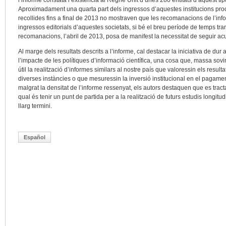
l’informe constata l’existència al Regne Unit d’unes 280 entitats d’aquest ti
Aproximadament una quarta part dels ingressos d’aquestes institucions proc
recollides fins a final de 2013 no mostraven que les recomanacions de l’in
ingressos editorials d’aquestes societats, si bé el breu període de temps t
recomanacions, l’abril de 2013, posa de manifest la necessitat de seguir a
Al marge dels resultats descrits a l’informe, cal destacar la iniciativa de dur 
l’impacte de les polítiques d’informació científica, una cosa que, massa sovi
útil la realització d’informes similars al nostre país que valoressin els resul
diverses instàncies o que mesuressin la inversió institucional en el pagamen
malgrat la densitat de l’informe ressenyat, els autors destaquen que es tracta
qual és tenir un punt de partida per a la realització de futurs estudis longitu
llarg termini.
Español