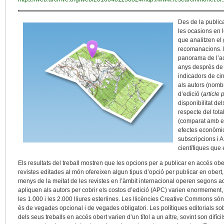
Des de la publica
les ocasions en 
que analitzen el
recomanacions. L
panorama de l’ac
anys després de l
indicadors de cin
als autors (nombr
d’edició (
article
disponibilitat de
respecte del tota
(comparat amb el
efectes econòmic
subscripcions i A
científiques que 
Els resultats del treball mostren que les opcions per a publicar en accés obe
revistes editades al món ofereixen algun tipus d’opció per publicar en obert,
menys de la meitat de les revistes en l’àmbit internacional operen segons aq
apliquen als autors per cobrir els costos d’edició (APC) varien enormement, 
les 1.000 i les 2.000 lliures esterlines. Les llicències Creative Commons són, 
és de vegades opcional i de vegades obligatori. Les polítiques editorials sobr
dels seus treballs en accés obert varien d’un títol a un altre, sovint son difí