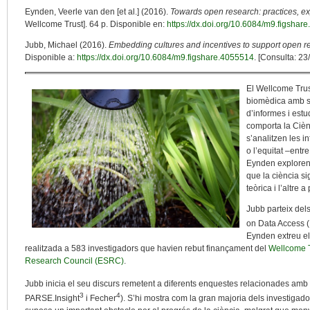
Eynden, Veerle van den [et al.] (2016).
Towards open research: practices, ex
Wellcome Trust]. 64 p. Disponible en:
https://dx.doi.org/10.6084/m9.figshar
Jubb, Michael (2016).
Embedding cultures and incentives to support open r
Disponible a:
https://dx.doi.org/10.6084/m9.figshare.4055514
. [Consulta: 23
El Wellcome Trus
biomèdica amb se
d’informes i estu
comporta la Cièn
s’analitzen les in
o l’equitat –entr
Eynden exploren 
que la ciència s
teòrica i l’altre a
Jubb parteix dels
on Data Access
Eynden extreu els
realitzada a 583 investigadors que havien rebut finançament del
Wellcome T
Research Council (ESRC)
.
Jubb inicia el seu discurs remetent a diferents enquestes relacionades amb
3
4
PARSE.Insight
i Fecher
). S’hi mostra com la gran majoria dels investigado