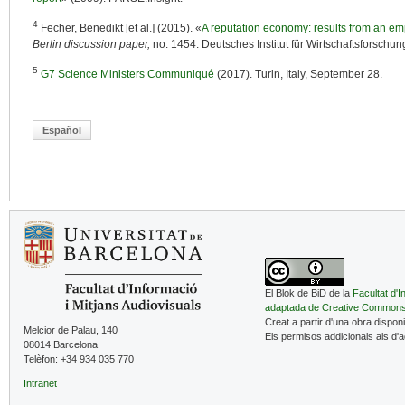
4
Fecher, Benedikt [et al.] (2015). «
A reputation economy: results from an em
Berlin discussion paper,
no. 1454. Deutsches Institut für Wirtschaftsforschu
5
G7 Science Ministers Communiqué
(2017). Turin, Italy, September 28.
Español
El Blok de BiD de la
Facultat d'I
adaptada de Creative Common
Creat a partir d'una obra dispon
Melcior de Palau, 140
Els permisos addicionals als d'
08014 Barcelona
Telèfon: +34 934 035 770
Intranet