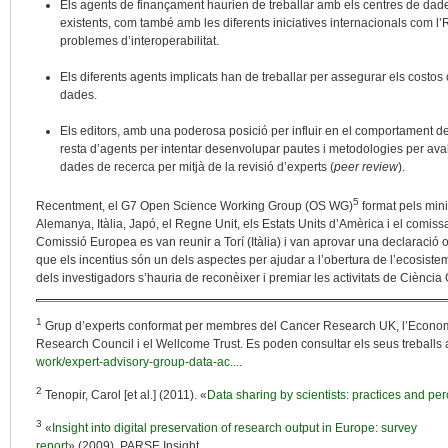
Els agents de finançament haurien de treballar amb els centres de dades
existents, com també amb les diferents iniciatives internacionals com l’
problemes d’interoperabilitat.
Els diferents agents implicats han de treballar per assegurar els costos 
dades.
Els editors, amb una poderosa posició per influir en el comportament de
resta d’agents per intentar desenvolupar pautes i metodologies per aval
dades de recerca per mitjà de la revisió d’experts (
peer review
).
5
Recentment, el G7 Open Science Working Group (OS WG)
format pels min
Alemanya, Itàlia, Japó, el Regne Unit, els Estats Units d’Amèrica i el comissar
Comissió Europea es van reunir a Torí (Itàlia) i van aprovar una declaració 
que els incentius són un dels aspectes per ajudar a l’obertura de l’ecosist
dels investigadors s’hauria de reconèixer i premiar les activitats de Ciència
1
Grup d’experts conformat per membres del Cancer Research UK, l’Econom
Research Council i el Wellcome Trust. Es poden consultar els seus treballs 
work/expert-advisory-group-data-ac...
.
2
Tenopir, Carol [et al.] (2011). «
Data sharing by scientists: practices and pe
3
«
Insight into digital preservation of research output in Europe: survey
report
» (2009). PARSE.Insight.