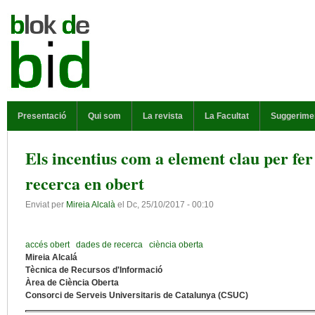
Vés al contingut
MENÚ PRINCIPAL
Presentació
Qui som
La revista
La Facultat
Suggerime
Els incentius com a element clau per fer
recerca en obert
Enviat per
Mireia Alcalà
el
Dc, 25/10/2017 - 00:10
accés obert
dades de recerca
ciència oberta
Mireia Alcalá
Tècnica de Recursos d'Informació
Àrea de Ciència Oberta
Consorci de Serveis Universitaris de Catalunya (CSUC)