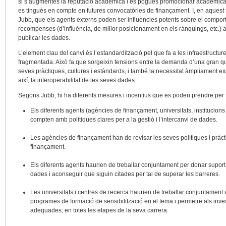
si s’augmentés la reputació acadèmica i es pogués promocionar acadèmicam
es tingués en compte en futures convocatòries de finançament. I, en aquest t
Jubb, que els agents externs poden ser influències potents sobre el compor
recompenses (d’influència, de millor posicionament en els rànquings, etc.) a 
publicar les dades.
L’element clau del canvi és l’estandardització pel que fa a les infraestructu
fragmentada. Això fa que sorgeixin tensions entre la demanda d’una gran qua
seves pràctiques, cultures i estàndards, i també la necessitat àmpliament e
així, la interoperabilitat de les seves dades.
Segons Jubb, hi ha diferents mesures i incentius que es poden prendre per fer
Els diferents agents (agències de finançament, universitats, institucion
compten amb polítiques clares per a la gestió i l’intercanvi de dades.
Les agències de finançament han de revisar les seves polítiques i pràct
finançament.
Els diferents agents haurien de treballar conjuntament per donar suport
dades i aconseguir que siguin citades per tal de superar les barreres.
Les universitats i centres de recerca haurien de treballar conjuntament
programes de formació de sensibilització en el tema i permetre als inve
adequades, en totes les etapes de la seva carrera.