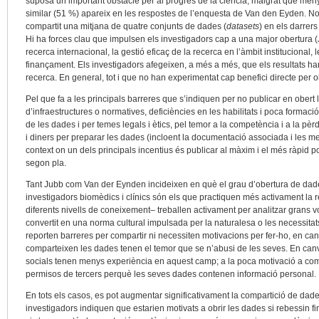
suposa un important obstacle per al progrés de la ciència, malgrat que men
similar (51 %) apareix en les respostes de l’enquesta de Van den Eyden. No
compartit una mitjana de quatre conjunts de dades (
datasets
) en els darrers
Hi ha forces clau que impulsen els investigadors cap a una major obertura (
recerca internacional, la gestió eficaç de la recerca en l’àmbit institucional,
finançament. Els investigadors afegeixen, a més a més, que els resultats han 
recerca. En general, tot i que no han experimentat cap benefici directe per o
Pel que fa a les principals barreres que s’indiquen per no publicar en obert l
d’infraestructures o normatives, deficiències en les habilitats i poca formació
de les dades i per temes legals i ètics, pel temor a la competència i a la pèr
i diners per preparar les dades (incloent la documentació associada i les m
context on un dels principals incentius és publicar al màxim i el més ràpid 
segon pla.
Tant Jubb com Van der Eynden incideixen en què el grau d’obertura de dades 
investigadors biomèdics i clínics són els que practiquen més activament la r
diferents nivells de coneixement– treballen activament per analitzar grans
convertit en una norma cultural impulsada per la naturalesa o les necessitat
reporten barreres per compartir ni necessiten motivacions per fer-ho, en canvi
comparteixen les dades tenen el temor que se n’abusi de les seves. En canvi
socials tenen menys experiència en aquest camp; a la poca motivació a com
permisos de tercers perquè les seves dades contenen informació personal.
En tots els casos, es pot augmentar significativament la compartició de dade
investigadors indiquen que estarien motivats a obrir les dades si rebessin f