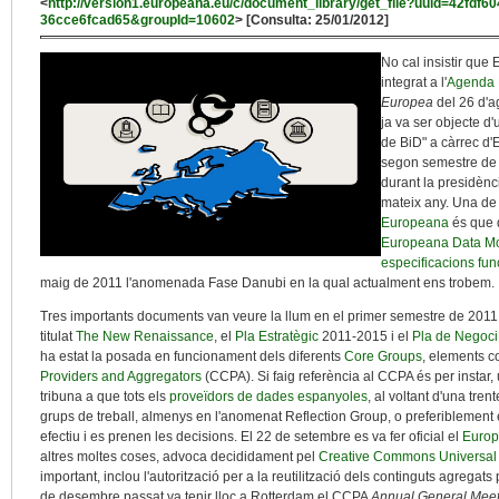
<
http://version1.europeana.eu/c/document_library/get_file?uuid=42fdf6
36cce6fcad65&groupId=10602
> [Consulta: 25/01/2012]
No cal insistir que
integrat a l'
Agenda 
Europea
del 26 d'a
ja va ser objecte d
de BiD" a càrrec d'
segon semestre de 
durant la presidènc
mateix any. Una de 
Europeana
és que 
Europeana Data M
especificacions fun
maig de 2011 l'anomenada Fase Danubi en la qual actualment ens trobem.
Tres importants documents van veure la llum en el primer semestre de 2011
titulat
The New Renaissance
, el
Pla Estratègic
2011-2015 i el
Pla de Negoci
ha estat la posada en funcionament dels diferents
Core Groups
, elements c
Providers and Aggregators
(CCPA). Si faig referència al CCPA és per instar
tribuna a que tots els
proveïdors de dades espanyoles
, al voltant d'una tre
grups de treball, almenys en l'anomenat Reflection Group, o preferiblement
efectiu i es prenen les decisions. El 22 de setembre es va fer oficial el
Europ
altres moltes coses, advoca decididament pel
Creative Commons Universal 
important, inclou l'autorització per a la reutilització dels continguts agregat
de desembre passat va tenir lloc a Rotterdam el CCPA
Annual General Meet