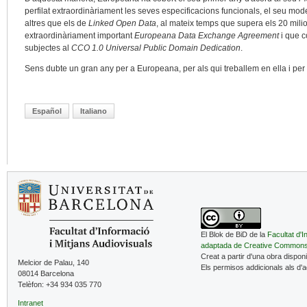
perfilat extraordinàriament les seves especificacions funcionals, el seu mo
altres que els de
Linked Open Data
, al mateix temps que supera els 20 milion
extraordinàriament important
Europeana Data Exchange Agreement
i que c
subjectes al
CCO 1.0 Universal Public Domain Dedication
.
Sens dubte un gran any per a Europeana, per als qui treballem en ella i per 
Español
Italiano
El Blok de BiD de la
Facultat d'I
adaptada de Creative Common
Creat a partir d'una obra dispon
Melcior de Palau, 140
Els permisos addicionals als d'
08014 Barcelona
Telèfon: +34 934 035 770
Intranet