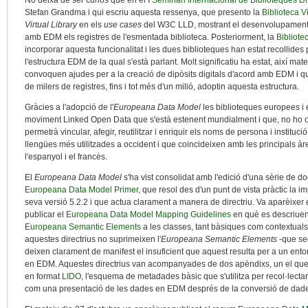
No deixa de ser curiós que en el I
Seminari Internacional de Biblioteques Dix
Stefan Grandma i qui escriu aquesta ressenya, que presento la
Biblioteca V
Virtual Library
en els
use cases
del W3C LLD, mostrant el desenvolupament q
amb EDM els registres de l'esmentada biblioteca. Posteriorment, la
Bibliote
incorporar aquesta funcionalitat i les dues biblioteques han estat recollide
l'estructura EDM de la qual s'està parlant. Molt significatiu ha estat, així mat
convoquen ajudes per a la creació de dipòsits digitals d'acord amb EDM i q
de milers de registres, fins i tot més d'un milió, adoptin aquesta estructura.
Gràcies a l'adopció de l'
Europeana Data Model
les biblioteques europees i
moviment Linked Open Data que s'està estenent mundialment i que, no ho o
permetrà vincular, afegir, reutilitzar i enriquir els noms de persona i institu
llengües més utilitzades a occident i que coincideixen amb les principals àre
l'espanyol i el francès.
El
Europeana Data Model
s'ha vist consolidat amb l'edició d'una sèrie de 
Europeana Data Model Primer
, que resol des d'un punt de vista pràctic la 
seva versió 5.2.2 i que actua clarament a manera de directriu. Va aparèixer 
publicar el
Europeana Data Model Mapping Guidelines
en què es descriuen
Europeana Semantic Elements
a les classes, tant bàsiques com contextuals,
aquestes directrius no suprimeixen l'
Europeana Semantic Elements
-que seg
deixen clarament de manifest el insuficient que aquest resulta per a un ent
en EDM. Aquestes directrius van acompanyades de dos apèndixs, un el que
en format
LIDO
, l'esquema de metadades bàsic que s'utilitza per recol·lectar
com una presentació de les dades en EDM després de la conversió de dad