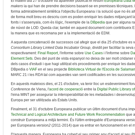
El mateix dia 27 d'octubre va aparèixer publicat el resum
Europeana Data M
makers
ia qui han de prendre decisions basant-se en premisses tècniques. 
forma admirablement sintètica l'objectiu Europeana i la solució que no és al
de forma molt breu es descriu com es poden enriquir les dades mitjançant la 
fonts i s'assenyala, com és lògic, l'exemple de la
DBpedia
que per alguna raó
de núvol de LOD. Queda clar, també en aquest document com contribueix 
la manera que es recomana per a la implementació de EDM.
A aquesta concatenació de successos cal afegir que el dia 25 d'octubre es va
Consortium Library Linked Data Incubator Group
, dividit per facilitar la sev
respectivament:
Final Report,
l'informe sobre
Use Cases
i l'informe sobre
Da
Element Sets
. Des del punt de vista espanyol no deixa de ser molt cridaner
dels casos d'estudi i que hagi utilitzat els procediments per enriquir les d
DBpedia o
VIAF
en el seu projecte
Biblioteca Virtual de l'Escola de Salama
MARC 21 i les RDA tal com aquestes van sent codificades en les successiv
En aquests mateixos dies, el 21 d'octubre, va tenir lloc un esdeveniment fo
Conference
de Viena, l'
acord de cooperació
entre la
Digital Public Library o
l'eina MINT per assegurar la interoperabilitat de les metadades i desenvolupat
Europa per ser utilitzada als Estats Units.
Finalment, el 31 d'octubre Europeana publicar un últim document d'una impor
Technical and Logical Architecture and Future Work Recommendation
que a
construir Europeana a mitjà termini. És l'últim entregable d'Europeana versio
per Europeana
version2
(2011-2014) que va entrar en funcionament en el m
D'aquesta manera, Europeana ha cobert el seu primer any d'acord al seu
Pl