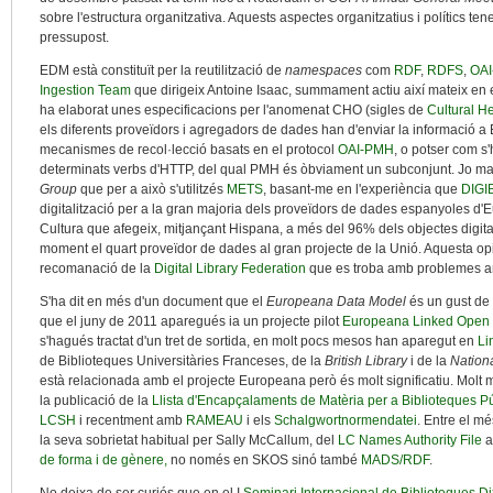
sobre l'estructura organitzativa. Aquests aspectes organitzatius i polítics te
pressupost.
EDM està constituït per la reutilització de
namespaces
com
RDF
,
RDFS
,
OA
Ingestion Team
que dirigeix ​​Antoine Isaac, summament actiu així mateix en 
ha elaborat unes especificacions per l'anomenat CHO (sigles de
Cultural H
els diferents proveïdors i agregadors de dades han d'enviar la informació a
mecanismes de recol·lecció basats en el protocol
OAI-PMH
, o potser com s
determinats verbs d'HTTP, del qual PMH és òbviament un subconjunt. Jo ma
Group
que per a això s'utilitzés
METS
, basant-me en l'experiència que
DIGI
digitalització per a la gran majoria dels proveïdors de dades espanyoles d'E
Cultura que afegeix, mitjançant Hispana, a més del 96% dels objectes digi
moment el quart proveïdor de dades al gran projecte de la Unió. Aquesta 
recomanació de la
Digital Library Federation
que es troba amb problemes an
S'ha dit en més d'un document que el
Europeana Data Model
és un gust de
que el juny de 2011 aparegués ia un projecte pilot
Europeana Linked Open
s'hagués tractat d'un tret de sortida, en molt pocs mesos han aparegut en
Li
de Biblioteques Universitàries Franceses, de la
British Library
i de la
Nationa
està relacionada amb el projecte Europeana però és molt significatiu. Molt 
la publicació de la
Llista d'Encapçalaments de Matèria per a Biblioteques P
LCSH
i recentment amb
RAMEAU
i els
Schalgwortnormendatei
. Entre el m
la seva sobrietat habitual per Sally McCallum, del
LC Names Authority File
a
de forma i de gènere,
no només en SKOS sinó també
MADS/RDF
.