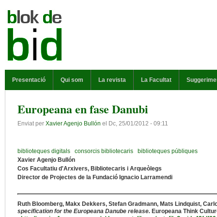
Vés al contingut
MENÚ PRINCIPAL
Presentació
Qui som
La revista
La Facultat
Suggerime
Europeana en fase Danubi
Enviat per
Xavier Agenjo Bullón
el
Dc, 25/01/2012 - 09:11
biblioteques digitals
consorcis bibliotecaris
biblioteques públiques
Xavier Agenjo Bullón
Cos Facultatiu d'Arxivers, Bibliotecaris i Arqueòlegs
Director de Projectes de la Fundació Ignacio Larramendi
Ruth Bloomberg, Makx Dekkers, Stefan Gradmann, Mats Lindquist, Carlo 
specification for the Europeana Danube release.
Europeana Think Cultur