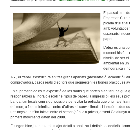
El passat mes de 
Empreses Cultura
picada d’ullet al 
amb voluntat de f
escenaris i neces
paper.
L’obra és una bo
moment històric e
nivells, de ser e
ambiental en un 
demogràfica i in
Així, el treball s’estructura en tres grans apartats (presentació, ecoedició i e
comprovadors, casos reals d’editors que segueixen les bones pràctiques avui
En el primer bloc es fa exposició de les raons que porten a editar una guia q
responsables a l’hora d’escollir el tipus de paper, la impressió i els seus pro
banda, tan locals com sigui possible per evitar la petjada que origina el tran
del món, a fi de minimitzar, entre d’altres, el canvi climàtic. I també es demo
uns anys que s’ha iniciat entre el sector (públic o privat), essent Catalunya u
primers moviments daten del 2008.
El segon bloc ja entra amb major detall a analitzar i definir l’ecoedició. I c