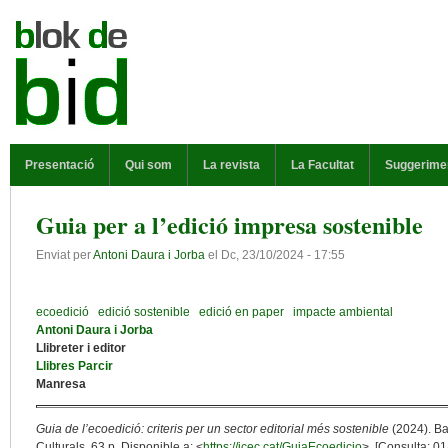
Vés al contingut
MENÚ PRINCIPAL
Presentació
Qui som
La revista
La Facultat
Suggerime
Guia per a l’edició impresa sostenible
Enviat per
Antoni Daura i Jorba
el
Dc, 23/10/2024 - 17:55
ecoedició
edició sostenible
edició en paper
impacte ambiental
Antoni Daura i Jorba
Llibreter i editor
Llibres Parcir
Manresa
Guia de l’ecoedició: criteris per un sector editorial més sostenible
(2024). Ba
Culturals. 63 p. Disponible a: <
https://icec.cat/GuiaEcoedicio
>. [Consulta: 01