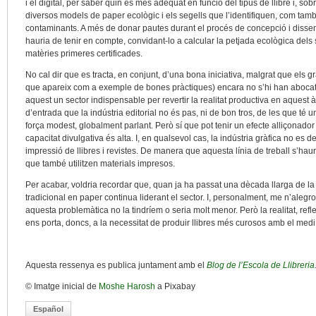
i el digital, per saber quin és més adequat en funció del tipus de llibre i, sobre
diversos models de paper ecològic i els segells que l’identifiquen, com ta
contaminants. A més de donar pautes durant el procés de concepció i disseny.
hauria de tenir en compte, convidant-lo a calcular la petjada ecològica dels se
matèries primeres certificades.
No cal dir que es tracta, en conjunt, d’una bona iniciativa, malgrat que els g
que apareix com a exemple de bones pràctiques) encara no s’hi han abocat
aquest un sector indispensable per revertir la realitat productiva en aquest à
d’entrada que la indústria editorial no és pas, ni de bon tros, de les que t
força modest, globalment parlant. Però sí que pot tenir un efecte alliçonador
capacitat divulgativa és alta. I, en qualsevol cas, la indústria gràfica no es
impressió de llibres i revistes. De manera que aquesta línia de treball s’haur
que també utilitzen materials impresos.
Per acabar, voldria recordar que, quan ja ha passat una dècada llarga de la irru
tradicional en paper continua liderant el sector. I, personalment, me n’alegr
aquesta problemàtica no la tindríem o seria molt menor. Però la realitat, reflecti
ens porta, doncs, a la necessitat de produir llibres més curosos amb el medi
Aquesta ressenya es publica juntament amb el
Blog de l’Escola de Llibreria
© Imatge inicial de
Moshe Harosh
a Pixabay
Español