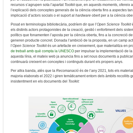
recursos s’agrupen sota l’apartat
Toolkit
que, en aquests moments, ofereix 
l’explicació dels conceptes generals de la ciència oberta fins a aspectes ta
implicació d’actors socials o el suport al
hardware
obert per a la ciència obe
Posat en terminologia bibliotecària, podríem dir que l’
Open Science Toolkit
els distints actors protagonistes de la creació, gestió i enfortiment dels sis
polítics que fonamenten l’aposta per la ciència oberta, fins a la concreció 
generen producte concret. Donada l’ambició de la proposta, en un camp act
l’
Open Science Toolkit
és un artefacte en creixement, que materialitza en pr
de treball amb què compta la UNESCO
per impulsar la implementació de la
aquesta línia, el mateix web ja anuncia fins a set nous documents a publica
continuarà creixent en conceptes i continguts durant els propers anys.
Per altra banda, atès que la
Recomanació
és de l’any 2021, tots els materia
majoria elaborats el 2022 i giren temàticament entorn dels àmbits recollits g
insistentment en els documents del
Toolkit: