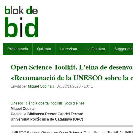
Vés al contingut
MENÚ PRINCIPAL
Presentació
Qui som
La revista
La Facultat
Suggerime
Open Science Toolkit. L’eina de desenv
«Recomanació de la UNESCO sobre la c
Enviat per
Miquel Codina
el
Dc, 22/11/2023 - 10:41
Unesco
ciència oberta
toolkits
jocs d’eines
Miquel Codina
Cap de la Biblioteca Rector Gabriel Ferraté
Universitat Politècnica de Catalunya (UPC)
UNESCO Working Groups on Open Science. Open Science Toolkit. A: UN