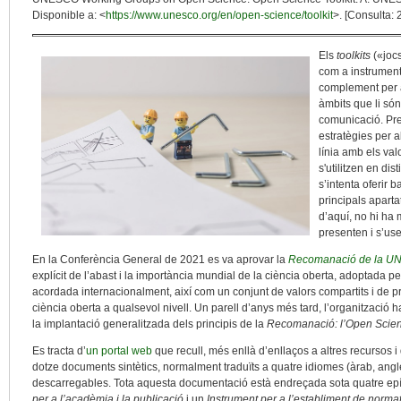
Disponible a: <
https://www.unesco.org/en/open-science/toolkit
>. [Consulta: 
Els
toolkits
(«joc
com a instruments
complement per as
àmbits que li són 
comunicació. Pre
estratègies per 
línia amb els va
s'utilitzen en dis
s’intenta oferir 
principals apartat
d’aquí, no hi ha 
presenten i s’us
En la Conferència General de 2021 es va aprovar la
Recomanació de la UNE
explícit de l’abast i la importància mundial de la ciència oberta, adoptada pe
acordada internacionalment, així com un conjunt de valors compartits i de p
ciència oberta a qualsevol nivell. Un parell d’anys més tard, l’organització
la implantació generalitzada dels principis de la
Recomanació: l’Open Scienc
Es tracta d’
un portal web
que recull, més enllà d’enllaços a altres recursos 
dotze documents sintètics, normalment traduïts a quatre idiomes (àrab, anglès,
descarregables. Tota aquesta documentació està endreçada sota quatre epí
per a l’acadèmia i la publicació
i un
Instrument per a l’establiment de normat