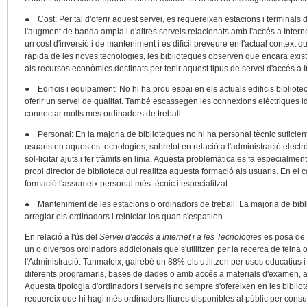
● Cost: Per tal d'oferir aquest servei, es requereixen estacions i terminals 
l'augment de banda ampla i d'altres serveis relacionats amb l'accés a Intern
un cost d'inversió i de manteniment i és difícil preveure en l'actual context qui
ràpida de les noves tecnologies, les biblioteques observen que encara exist
als recursos econòmics destinats per tenir aquest tipus de servei d'accés a I
● Edificis i equipament: No hi ha prou espai en els actuals edificis bibliote
oferir un servei de qualitat. També escassegen les connexions elèctriques idò
connectar molts més ordinadors de treball.
● Personal: En la majoria de biblioteques no hi ha personal tècnic suficient 
usuaris en aquestes tecnologies, sobretot en relació a l'administració electrò
sol·licitar ajuts i fer tràmits en línia. Aquesta problemàtica es fa especialme
propi director de biblioteca qui realitza aquesta formació als usuaris. En el
formació l'assumeix personal més tècnic i especialitzat.
● Manteniment de les estacions o ordinadors de treball: La majoria de bibli
arreglar els ordinadors i reiniciar-los quan s'espatllen.
En relació a l'ús del
Servei d'accés a Internet i a les Tecnologies
es posa de 
un o diversos ordinadors addicionals que s'utilitzen per la recerca de feina
l'Administració. Tanmateix, gairebé un 88% els utilitzen per usos educatius
diferents programaris, bases de dades o amb accés a materials d'examen, acc
Aquesta tipologia d'ordinadors i serveis no sempre s'ofereixen en les bibli
requereix que hi hagi més ordinadors lliures disponibles al públic per consul