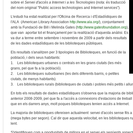
sobre el
Servei d'accés a Internet i a les Tecnologies
(nota: és traducció
del nom original "Public access technologies and Internet services").
L'estudi ha estat realitzat per l'Oficina de Recerca i d'Estadístiques de
l'ALA (American Library Association
http://www.ala.org/
), conjuntament
amb la Fundació de Bill i Melinda Gates (
http://www.gatesfoundation.org
),
que van aportar tot el finançament per la realització d'aquesta anàlisi. Es
va dur a terme entre setembre i novembre de 2009 a partir dels resultats
de les dades estadístiques de les biblioteques públiques.
Els resultats s'analitzen per 3 tipologies de Biblioteques, en funció de la
població, i dels seus habitants:
1. Les biblioteques urbanes o centrals en les grans ciutats (les més
grans, pel que fa a la població).
2. Les biblioteques suburbanes (les dels diferents barris, o petites
ciutats, de menys habitants).
3. Les biblioteques rurals (biblioteques de ciutats i pobles més petits i allu
En tots els resultats de dades estadístiques s'observa que la majoria de bib
anterior 2008-2009, pel que fa a l'accés a connexions d'estacions de treball 
que en els darrers anys, molt poques biblioteques tenien accés a Internet.
La majoria de biblioteques ofereixen actualment servei d'accés sense fils a 
(mega bytes per segon). Cal dir que aquesta velocitat, en les biblioteques ru
lent.
S'identifiquen com a oportunitats de millora en el servei els següents aspect