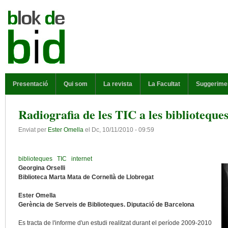
Vés al contingut
MENÚ PRINCIPAL
Presentació
Qui som
La revista
La Facultat
Suggerime
Radiografia de les TIC a les biblioteque
Enviat per
Ester Omella
el
Dc, 10/11/2010 - 09:59
biblioteques
TIC
internet
Georgina Orselli
Biblioteca Marta Mata de Cornellà de Llobregat
Ester Omella
Gerència de Serveis de Biblioteques. Diputació de Barcelona
Es tracta de l'informe d'un estudi realitzat durant el període 2009-2010