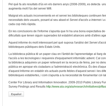
Pel què fa als resultats d'ús en els darrers anys (2008-2009), es detecta una
augmenta molt l'ús del servei Wifi.
Malgrat els actuals inconvenients en el servei les biblioteques continuen fe
necessitats dels usuaris, posant al seu abast el
Servei d'accés a Internet i a
cada cop més ràpida.
En les conclusions de l'informe s'apunta que hi ha una bona expectativa de 
dificultats que tenen siguin superades tot establint aliances amb d'altres age
Aquest informe és molt interessant pel què suposa l'anàlisi del
Servei d'accé
biblioteques públiques dels Estats Units.
La biblioteca pública té un paper clau en l'àmbit de l'aprenentatge al llarg de
l'accés a les tecnologies i requereix d'equipament informàtic adient. Cal co
la biblioteca adquireix un paper rellevant en la recerca de feina, per no dei
pública en apropar els ciutadans a l'administració electrònica. És des d'aq
d'aquest Informe en establir els actuals punts febles d'aquest servei i les dife
biblioteques establertes, i com s'apunta a la necessitat de fonamentar col·
Center For Library and Information Innovation. 2009-2010 Public Library F
Survey Findings and Results
http://www.ala.org/ala/research/initiatives/p
Español