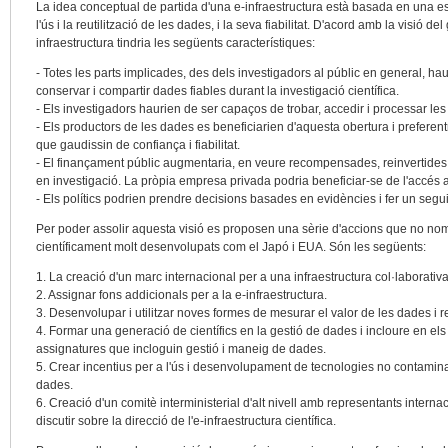
La idea conceptual de partida d'una e-infraestructura està basada en una estr
l'ús i la reutilització de les dades, i la seva fiabilitat. D'acord amb la visió de
infraestructura tindria les següents característiques:
- Totes les parts implicades, des dels investigadors al públic en general, ha
conservar i compartir dades fiables durant la investigació científica.
- Els investigadors haurien de ser capaços de trobar, accedir i processar le
- Els productors de les dades es beneficiarien d'aquesta obertura i preferen
que gaudissin de confiança i fiabilitat.
- El finançament públic augmentaria, en veure recompensades, reinvertides i
en investigació. La pròpia empresa privada podria beneficiar-se de l'accés a
- Els polítics podrien prendre decisions basades en evidències i fer un segu
Per poder assolir aquesta visió es proposen una sèrie d'accions que no nom
científicament molt desenvolupats com el Japó i EUA. Són les següents:
1. La creació d'un marc internacional per a una infraestructura col·laborativ
2. Assignar fons addicionals per a la e-infraestructura.
3. Desenvolupar i utilitzar noves formes de mesurar el valor de les dades i
4. Formar una generació de científics en la gestió de dades i incloure en e
assignatures que incloguin gestió i maneig de dades.
5. Crear incentius per a l'ús i desenvolupament de tecnologies no contaminan
dades.
6. Creació d'un comitè interministerial d'alt nivell amb representants intern
discutir sobre la direcció de l'e-infraestructura científica.