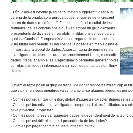
(
http://ec.europa.eu/information_society/newsroom/cf/itemlongdetail.c
El títol d'aquest informe ja és per si mateix suggerent "Pujar a la
carena de la onada: com Europa pot beneficiar-se de la creixent
marea de dades científiques". El document és el resultat de les
reunions i de les conclusions a què van arribar un grup d'experts
procendents de diverses universitats i institucions de recerca als
quals la Comissió Europea els va encarregar un informe sobre la
visió futura dels beneficis i del cost de la posada en marxa d'una e-
infraestructura global de dades. Aquesta hauria de permetre als
investigadors de diferents àrees de coneixement i llocs, compartir
dades i treballar amb elles. L'aproximació permetria generar noves
correlacions, idees i informació a un nivell que encara estem lluny
d'albirar.
Davant el repte posat al grup de treball de donar respostes mirant cap al fut
que van fer els seus membres va ser plantejar-se algunes preguntes per pode
- Com es pot organitzar un esforç global d'aquestes característiques sense per
- Com es pot incentivar a investigadors, empreses i altres facilitadors a cont
seva privacitat i propietat?
- Com es poden preservar aquestes dades, independentment de la tecnolog
- Com es pot establir el context i procedència de les dades?
- Com es pot pagar per tota aquesta infraestructura?