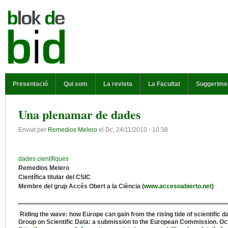
Vés al contingut
MENÚ PRINCIPAL
Presentació
Qui som
La revista
La Facultat
Suggerime
Una plenamar de dades
Enviat per
Remedios Melero
el
Dc, 24/11/2010 - 10:38
dades científiques
Remedios Melero
Científica titular del CSIC
Membre del grup Accés Obert a la Ciència (
www.accesoabierto.net
)
Riding the wave: how Europe can gain from the rising tide of scientific da
Group on Scientific Data: a submission to the European Commission. Oc