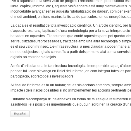
Per a aquells que la seva visió de progrés i reconeixement professional es b
llibre, capítol, informe, etc.), aquesta visió encara està lluny d'entreveure's. 
inconcebible avançar sense aquesta "globalització de dades", com per exempl
el medi ambient, els fons marins, la física de partícules, temes energètics,
La dada és el resultat de tota investigació científica. Un article científic, per
d'aquests resultats, l'aplicació d'una metodologia per a la seva interpretació 
basades en aquestes. El document que conté aquestes parts pot quedar obs
ser reutilitzades, reprocessades, tractades amb una altra tecnologia o simpl
és el seu valor intrínsec. L'e-infraestructura, a més d'ajudar a poder maneja
de nous objectes digitals construïts a partir dels primers, així com a servei
digitals on es troben allotjats.
A més d'articular una infraestructura tecnològica interoperable capaç d'alb
pensar, tal i com s'avança en l'inici del informe, en com integrar totes les pa
participació, sobretot dels investigadors.
Al final de l'informe es fa un balanç de les sis accions anteriors, sempre am
impacte i dels riscos possibles si no s'implementen les accions pertinents pe
L'informe s'acompanya d'uns annexos en forma de taules que resumeixen e
assolir-los i els possibles impediments que puguin sorgir en la creació d'un
Español