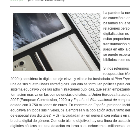
La pandemia nos 
de conexión diar
basamos en la te
relaciones perso
digitalización e
están proponiend
transformación d
juega en ello la
se puede esperar
bibliotecas en e
Si nos referimos
recuperación
Ne
2020b) considera lo digital un eje clave, y ello se ha trasladado al
Plan Esp
una de sus cuatro líneas estratégicas. Por ello se formulan políticas para co
sistema educativo y de las administraciones públicas, que están empezando
formación masiva en las competencias digitales, la Unión Europea ha apro
2027
(European Commission, 2020a) y España el
Plan nacional de compete
dotado con 3.750 millones de euros. En concreto en España, pretende incidi
educativa en todos sus niveles, b) la empresa y la población activa tanto de
de especialistas digitales), y d) «la ciudadanía» en general con énfasis en co
brecha digital de género. Con este último objetivo, hay una línea de actua
digitales básicas con una dotación en torno a los ochocientos millones de eu