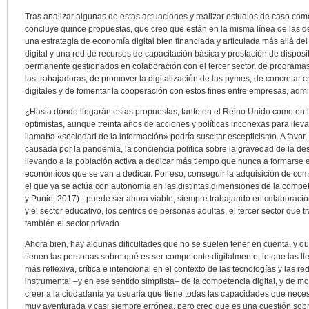
Tras analizar algunas de estas actuaciones y realizar estudios de caso co
concluye quince propuestas, que creo que están en la misma línea de las 
una estrategia de economía digital bien financiada y articulada más allá del
digital y una red de recursos de capacitación básica y prestación de disposi
permanente gestionados en colaboración con el tercer sector, de programas
las trabajadoras, de promover la digitalización de las pymes, de concretar 
digitales y de fomentar la cooperación con estos fines entre empresas, adm
¿Hasta dónde llegarán estas propuestas, tanto en el Reino Unido como en
optimistas, aunque treinta años de acciones y políticas inconexas para lleva
llamaba «sociedad de la información» podría suscitar escepticismo. A favor,
causada por la pandemia, la conciencia política sobre la gravedad de la desi
llevando a la población activa a dedicar más tiempo que nunca a formarse 
económicos que se van a dedicar. Por eso, conseguir la adquisición de com
el que ya se actúa con autonomía en las distintas dimensiones de la compet
y Punie, 2017)– puede ser ahora viable, siempre trabajando en colaboración
y el sector educativo, los centros de personas adultas, el tercer sector que t
también el sector privado.
Ahora bien, hay algunas dificultades que no se suelen tener en cuenta, y qu
tienen las personas sobre qué es ser competente digitalmente, lo que las ll
más reflexiva, crítica e intencional en el contexto de las tecnologías y las 
instrumental –y en ese sentido simplista– de la competencia digital, y de 
creer a la ciudadanía ya usuaria que tiene todas las capacidades que neces
muy aventurada y casi siempre errónea, pero creo que es una cuestión sob