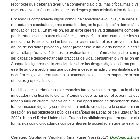
reconocer que deberían tener una competencia digital más crítica, más diver
usos creativos, más consciente de los riesgos y más reivindicativa de los pr
Entiendo la competencia digital como una capacidad evolutiva, que debe 
redundar en construir mejores comunidades, en la participación democrática,
innovación social. En mi visión, es un error creerse ya digitalmente compe
por Internet, usar la banca electrónica, tener perfil en unas cuantas redes 
mensajería. Es necesario también saber autorregular el uso, prevenir la dep
abuso de los datos privados y saber protegerse, estar alerta frente a la desi
desarrollar prácticas eficientes de evaluación de la información, saber com
ser capaz de desconectar para prácticas de vida, pensamiento y relación en
Aunque los ignoremos, la conciencia sobre los riesgos digitales forma parte 
está llevando a problemas que pueden ir desde las adicciones digitales, a l
económicos, la vulnerabilidad a la delincuencia digital o el empobrecimien
nuestros grupos afines.
Las bibliotecas deberíamos ser espacios formativos que integraran la visión 
innovadora y crítica de lo digital. Y tenemos que luchar por ello, por más q
tengan muy en cuenta. Nos va en ello una oportunidad de disponer de fond
transformación digital, y ser útiles en un ámbito crucial para la ciudadanía 
creación en las bibliotecas públicas españolas de Espacios de ciudadanía
2021). Ni en el Reino Unido ni en Europa las bibliotecas pueden quedar al 
formarnos como ciudadanos competentes en la sociedad en que ya estamo
Carretero, Stephanie; Vuorikari, Riina; Punie, Yves (2017).
DigComp 2.1: the