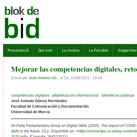
Vés al contingut
MENÚ PRINCIPAL
Presentació
Qui som
La revista
La Facultat
Suggerime
Mejorar las competencias digitales, reto
Enviat per
José-Antonio Gó...
el
Dc, 15/09/2021 - 19:39
competencias digitales
alfabetización informacional
bibliotecas públicas
José Antonio Gómez Hernández
Facultad de Comunicación y Documentación
Universidad de Murcia
All-Party Parliamentary Group on Digital Skills (2020).
The impact of COVID-1
skills in the future.
15 p. Disponible en: <
https://connectpa.co.uk/wp-content/
2020.pdf
>. [Consulta: 26/07/2021].