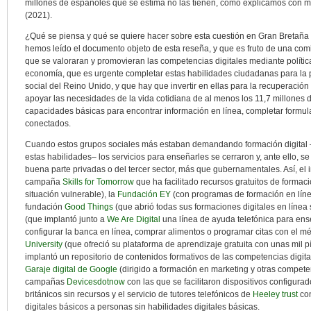
millones de españoles que se estima no las tienen, como explicamos con
(2021).
¿Qué se piensa y qué se quiere hacer sobre esta cuestión en Gran Bretaña 
hemos leído el documento objeto de esta reseña, y que es fruto de una com
que se valoraran y promovieran las competencias digitales mediante política
economía, que es urgente completar estas habilidades ciudadanas para la pr
social del Reino Unido, y que hay que invertir en ellas para la recuperació
apoyar las necesidades de la vida cotidiana de al menos los 11,7 millones 
capacidades básicas para encontrar información en línea, completar formul
conectados.
Cuando estos grupos sociales más estaban demandando formación digital –p
estas habilidades– los servicios para enseñarles se cerraron y, ante ello, se
buena parte privadas o del tercer sector, más que gubernamentales. Así, el
campaña
Skills for Tomorrow
que ha facilitado recursos gratuitos de formació
situación vulnerable), la
Fundación EY
(con programas de formación en línea
fundación
Good Things
(que abrió todas sus formaciones digitales en línea 
(que implantó junto a
We Are Digital
una línea de ayuda telefónica para ens
configurar la banca en línea, comprar alimentos o programar citas con el m
University
(que ofreció su plataforma de aprendizaje gratuita con unas mil pí
implantó un repositorio de contenidos formativos de las competencias digita
Garaje digital de Google
(dirigido a formación en marketing y otras compete
campañas
Devicesdotnow
con las que se facilitaron dispositivos configura
británicos sin recursos y el servicio de tutores telefónicos de
Heeley trust
con
digitales básicos a personas sin habilidades digitales básicas.