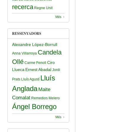
recerca
Regne Unit
Més
RESSENYADORS
Alexandre López-Borrull
Candela
Anna Villarroya
Ollé
Ciro
Carme Fenoll
Llueca
Ernest Abadal
Jordi
Lluís
Prats
Lluís Agustí
Anglada
Maite
Comalat
Remedios Melero
Ángel Borrego
Més