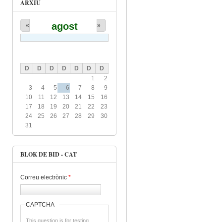
ARXIU
agost
«
»
D
D
D
D
D
D
D
1
2
3
4
5
6
7
8
9
10
11
12
13
14
15
16
17
18
19
20
21
22
23
24
25
26
27
28
29
30
31
BLOK DE BID - CAT
Correu electrònic
*
CAPTCHA
This question is for testing