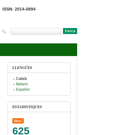
ISSN: 2014-0894
Cerca
Formulari de cerca
LLENGÜES
Català
Italiano
Español
ESTADISTIQUES
Nou!
625