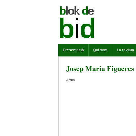
Vés al contingut
MENÚ PRINCIPAL
Presentació
Qui som
La revista
Josep Maria Figueres
Array