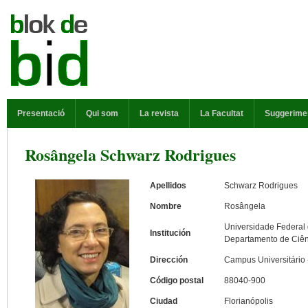
Vés al contingut
MENÚ PRINCIPAL
Presentació
Qui som
La revista
La Facultat
Suggerime
Rosângela Schwarz Rodrigues
Apellidos
Schwarz Rodrigues
Nombre
Rosângela
Universidade Federal 
Institución
Departamento de Ciên
Dirección
Campus Universitário 
Código postal
88040-900
Ciudad
Florianópolis